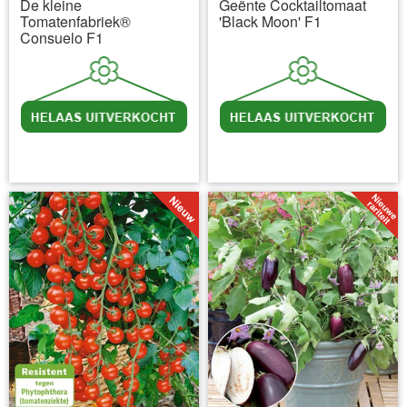
De kleine
Geënte Cocktailtomaat
Tomatenfabriek®
'Black Moon' F1
Consuelo F1
incl BTW
excl. Verzendkosten
incl BTW
excl. Verzendkosten