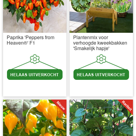
Paprika 'Peppers from
Plantenmix voor
Heaven®' F1
verhoogde kweekbakken
'Smakelijk hapje'
incl BTW
excl. Verzendkosten
incl BTW
excl. Verzendkosten