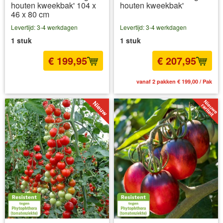
houten kweekbak' 104 x
houten kweekbak'
46 x 80 cm
Levertijd: 3-4 werkdagen
Levertijd: 3-4 werkdagen
1 stuk
1 stuk
€ 199,95
€ 207,95
incl BTW
excl. Verzendkosten
vanaf 2 pakken € 199,00 / Pak