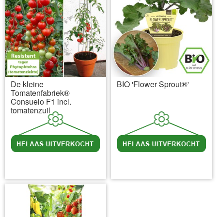
De kleine
BIO 'Flower Sprout®'
Tomatenfabriek®
Consuelo F1 incl.
tomatenzuil
incl BTW
excl. Verzendkosten
incl BTW
excl. Verzendkosten