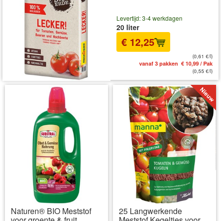
Levertijd: 3-4 werkdagen
20 liter
€ 12,25
(0,61 €/l)
vanaf 3 pakken € 10,99 / Pak
(0,55 €/l)
Naturen® BIO Meststof
25 Langwerkende
voor groente & fruit
Meststof Kegeltjes voor