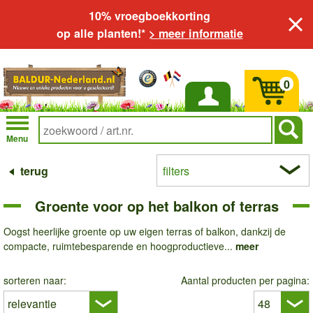
10% vroegboekkorting
op alle planten!*
> meer informatie
0
Inloggen
Menu
terug
filters
Groente voor op het balkon of terras
Oogst heerlijke groente op uw eigen terras of balkon, dankzij de
compacte, ruimtebesparende en hoogproductieve...
meer
sorteren naar:
Aantal producten per pagina: