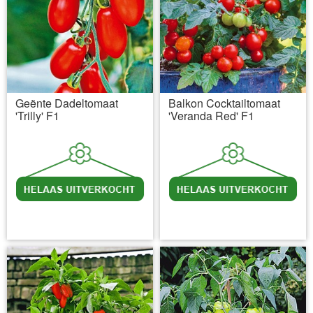
Geënte Dadeltomaat
Balkon Cocktailtomaat
'Trilly' F1
'Veranda Red' F1
incl BTW
excl. Verzendkosten
incl BTW
excl. Verzendkosten