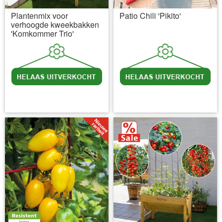
Plantenmix voor
Patio Chili 'Pikito'
verhoogde kweekbakken
'Komkommer Trio'
incl BTW
excl. Verzendkosten
incl BTW
excl. Verzendkosten