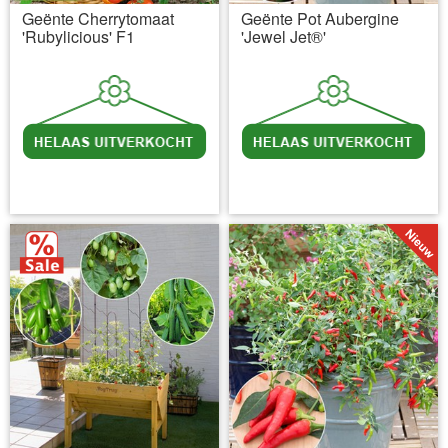
Geënte Cherrytomaat
Geënte Pot Aubergine
'Rubylicious' F1
'Jewel Jet®'
incl BTW
excl. Verzendkosten
incl BTW
excl. Verzendkosten