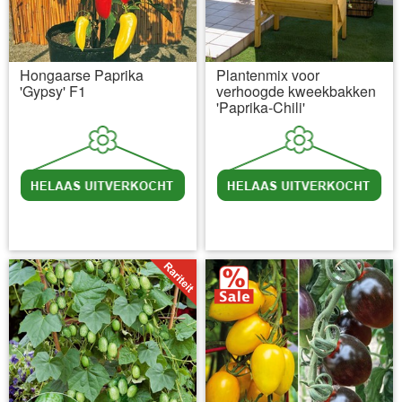
Hongaarse Paprika
Plantenmix voor
'Gypsy' F1
verhoogde kweekbakken
'Paprika-Chili'
incl BTW
excl. Verzendkosten
incl BTW
excl. Verzendkosten