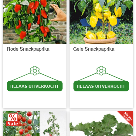
Rode Snackpaprika
Gele Snackpaprika
incl BTW
excl. Verzendkosten
incl BTW
excl. Verzendkosten