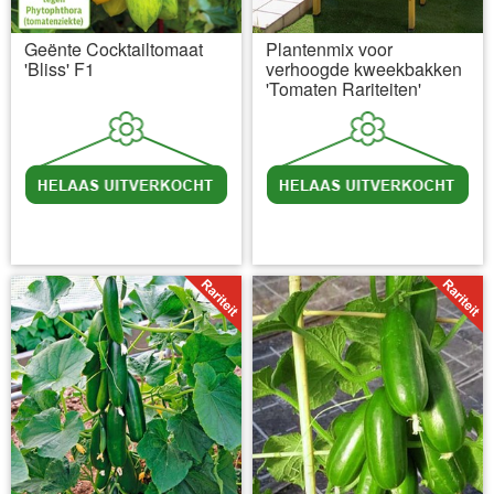
Geënte Cocktailtomaat
Plantenmix voor
'Bliss' F1
verhoogde kweekbakken
'Tomaten Rariteiten'
incl BTW
excl. Verzendkosten
incl BTW
excl. Verzendkosten