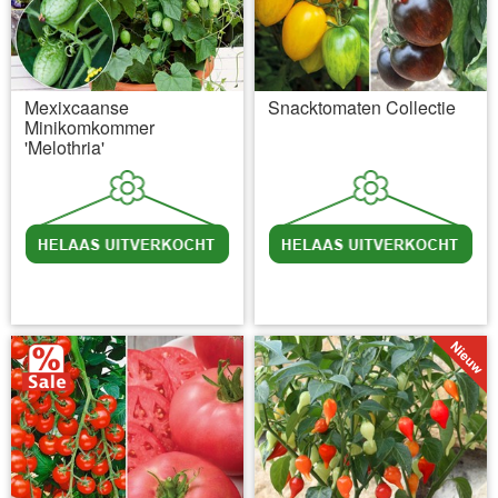
Mexixcaanse
Snacktomaten Collectie
Minikomkommer
'Melothria'
incl BTW
excl. Verzendkosten
incl BTW
excl. Verzendkosten