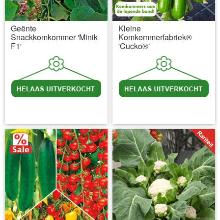
Geënte
Kleine
Snackkomkommer 'Minik
Komkommerfabriek®
F1'
'Cucko®'
incl BTW
excl. Verzendkosten
incl BTW
excl. Verzendkosten