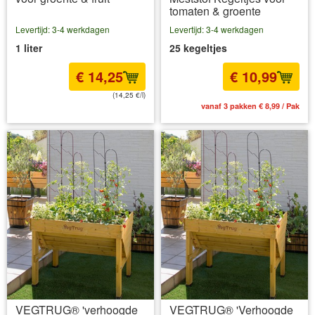
tomaten & groente
Levertijd: 3-4 werkdagen
Levertijd: 3-4 werkdagen
1 liter
25 kegeltjes
€ 14,25
€ 10,99
(14,25 €/l)
incl BTW
excl. Verzendkosten
vanaf 3 pakken € 8,99 / Pak
VEGTRUG® 'verhoogde
VEGTRUG® 'Verhoogde