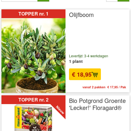
TOPPER nr. 1
Olijfboom
Levertijd: 3-4 werkdagen
1 plant
€ 18,95
vanaf 2 pakken € 17,95 / Pak
TOPPER nr. 2
Bio Potgrond Groente
'Lecker!' Floragard®