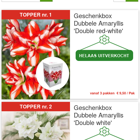
TOPPER nr. 1
Geschenkbox
Dubbele Amaryllis
'Double red-white'
vanaf 3 pakken € 9,50 / Pak
TOPPER nr. 2
Geschenkbox
Dubbele Amaryllis
'Double white'