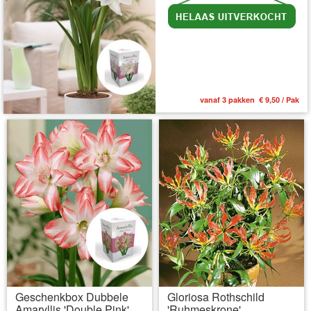
vanaf 3 pakken € 9,50 / Pak
Geschenkbox Dubbele
Gloriosa Rothschild
Amaryllis 'Double Pink'
'Ruhmeskrone'