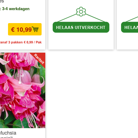
es
d: 3-4 werkdagen
€ 10,99
anaf 3 pakken € 8,99 / Pak
incl BTW
excl. Verzendkosten
inc
fuchsia