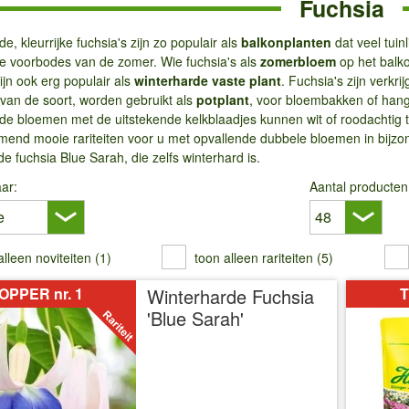
Fuchsia
, kleurrijke fuchsia's zijn zo populair als
balkonplanten
dat veel tuin
e voorbodes van de zomer. Wie fuchsia's als
zomerbloem
op het balkon
ijn ook erg populair als
winterharde vaste plant
. Fuchsia's zijn verk
 van de soort, worden gebruikt als
potplant
, voor bloembakken of hang
e bloemen met de uitstekende kelkblaadjes kunnen wit of roodachtig t
nd mooie rariteiten voor u met opvallende dubbele bloemen in bijzond
e fuchsia Blue Sarah, die zelfs winterhard is.
ar:
Aantal producten
alleen noviteiten (1)
toon alleen rariteiten (5)
OPPER nr. 1
Winterharde Fuchsia
T
'Blue Sarah'