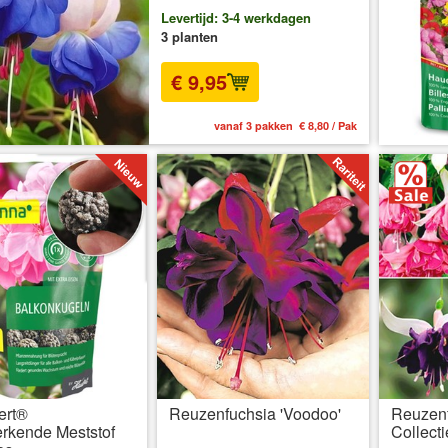
Levertijd: 3-4 werkdagen
3 planten
€ 9,95
vanaf 3 pakken € 8,80 / Pak
ert®
Reuzenfuchsia 'Voodoo'
Reuzenf
rkende Meststof
Collecti