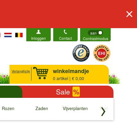
aan
Inloggen
Contact
Contrastmodus
winkelmandje
Verlanglijstje
0
artikel | € 0,00
Sale
%
Rozen
Zaden
Vijverplanten
Rariteiten
b
↓
↓
↓
↓