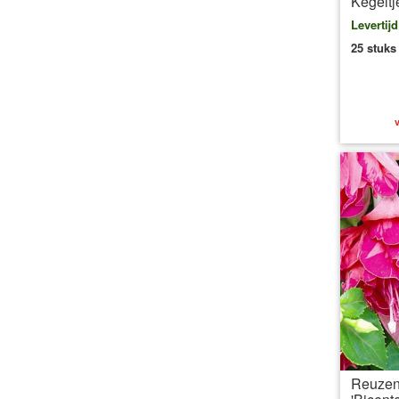
Kegeltj
Levertij
25 stuks
v
Reuzen