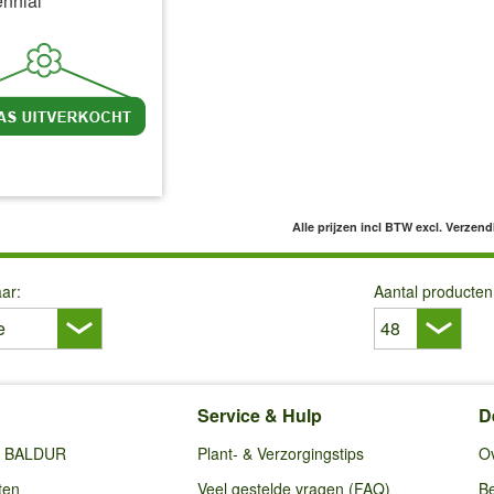
ennial'
l BTW
excl. Verzendkosten
Alle prijzen incl BTW
excl. Verzen
ar:
Aantal producten
Service & Hulp
D
ij BALDUR
Plant- & Verzorgingstips
O
ten
Veel gestelde vragen (FAQ)
Be