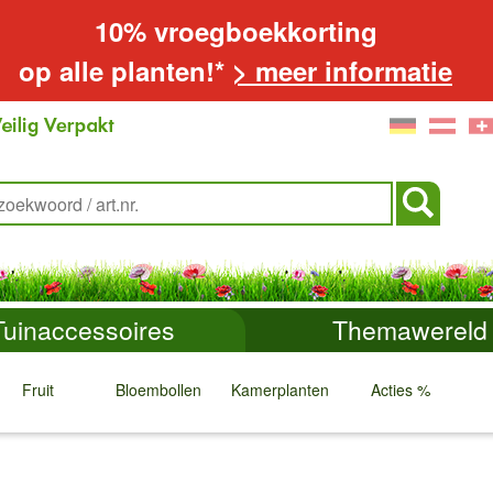
10% vroegboekkorting
op alle planten!*
> meer informatie
Tuinaccessoires
Themawereld
Fruit
Bloembollen
Kamerplanten
Acties %
↓
↓
↓
↓