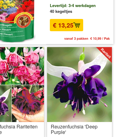
Levertijd: 3-4 werkdagen
40 kegeltjes
€ 13,25
vanaf 3 pakken € 10,99 / Pak
uchsia Rariteiten
Reuzenfuchsia 'Deep
e
Purple'