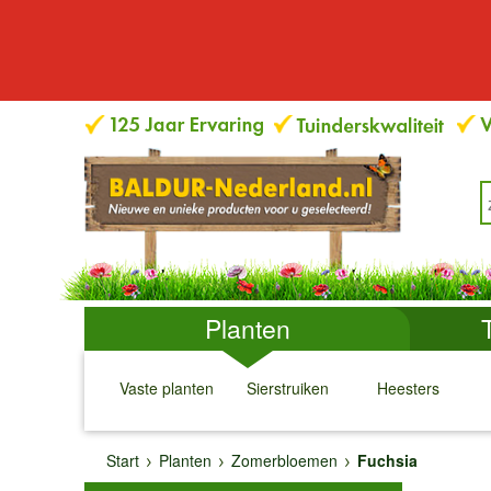
Planten
Vaste planten
Sierstruiken
Heesters
↓
↓
↓
↓
Start
Planten
Zomerbloemen
Fuchsia