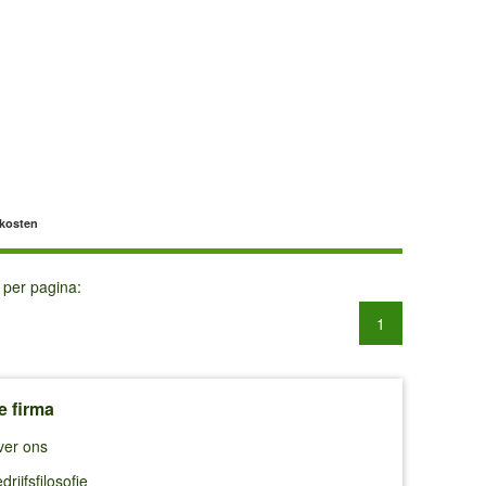
dkosten
 per pagina:
1
e firma
ver ons
drijfsfilosofie