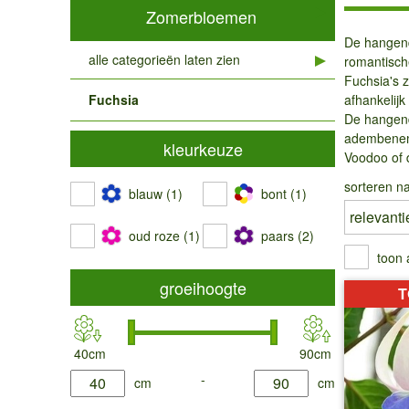
Zomerbloemen
De hangende
alle categorieën laten zien
romantisch
Fuchsia's z
Fuchsia
afhankelijk
De hangend
adembeneme
kleurkeuze
Voodoo of d
sorteren na
blauw (1)
bont (1)
oud roze (1)
paars (2)
toon 
groeihoogte
T
40cm
90cm
product.list.filter.height.min
-
product.list.filter.height.max
cm
cm