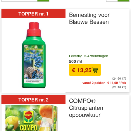
TOPPER nr. 1
Bemesting voor
Blauwe Bessen
Levertijd: 3-4 werkdagen
500 ml
€ 13,25
(24,50 €/l)
vanaf 2 pakken € 11,99 / Pak
(21,98 €/l)
TOPPER nr. 2
COMPO®
Citrusplanten
opbouwkuur