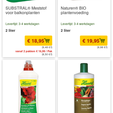
SUBSTRAL® Meststof
Naturen® BIO
voor balkonplanten
plantenvoeding
Levertijd: 3-4 werkdagen
Levertijd: 3-4 werkdagen
2 liter
2 liter
€ 18,95
€ 19,95
(9,48 €/l)
(9,98 €/l)
vanaf 2 pakken € 16,99 / Pak
incl BTW
excl. Verzendkosten
(8,50 €/l)