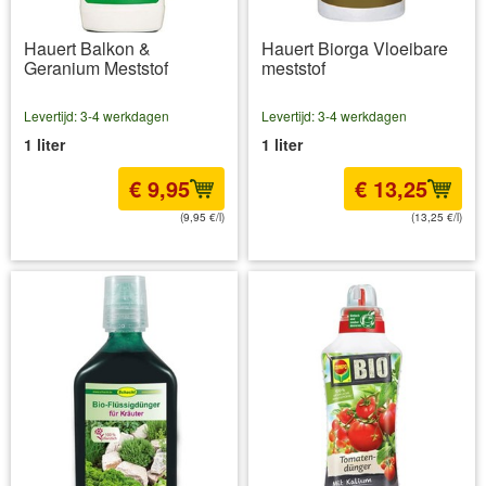
Hauert Balkon &
Hauert Biorga Vloeibare
Geranium Meststof
meststof
Levertijd: 3-4 werkdagen
Levertijd: 3-4 werkdagen
1 liter
1 liter
€ 9,95
€ 13,25
(9,95 €/l)
(13,25 €/l)
incl BTW
excl. Verzendkosten
incl BTW
excl. Verzendkosten