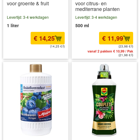
voor groente & fruit
voor citrus- en
mediterrane planten
Levertijd: 3-4 werkdagen
Levertijd: 3-4 werkdagen
1 liter
500 ml
€ 14,25
€ 11,99
(14,25 €/l)
(23,98 €/l)
incl BTW
excl. Verzendkosten
vanaf 2 pakken € 10,99 / Pak
(21,98 €/l)