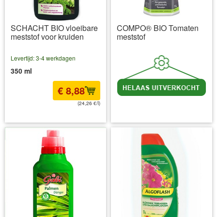
SCHACHT BIO vloeibare
COMPO® BIO Tomaten
meststof voor kruiden
meststof
Levertijd: 3-4 werkdagen
350 ml
€ 8,88
(24,26 €/l)
incl BTW
excl. Verzendkosten
incl BTW
excl. Verzendkosten