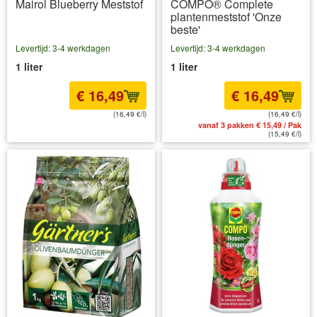
Mairol Blueberry Meststof
COMPO® Complete
plantenmeststof 'Onze
beste'
Levertijd: 3-4 werkdagen
Levertijd: 3-4 werkdagen
1 liter
1 liter
€ 16,49
€ 16,49
(16,49 €/l)
(16,49 €/l)
incl BTW
excl. Verzendkosten
vanaf 3 pakken € 15,49 / Pak
(15,49 €/l)