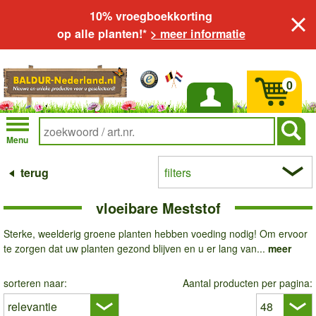
10% vroegboekkorting
op alle planten!*
> meer informatie
0
Inloggen
Menu
terug
filters
vloeibare Meststof
Sterke, weelderig groene planten hebben voeding nodig! Om ervoor
te zorgen dat uw planten gezond blijven en u er lang van...
meer
sorteren naar:
Aantal producten per pagina: