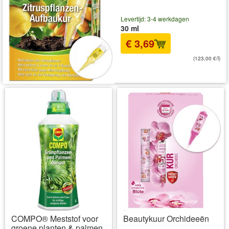
Levertijd: 3-4 werkdagen
30 ml
€ 3,69
(123,00 €/l)
incl BTW
excl. Verzendkosten
COMPO® Meststof voor
Beautykuur Orchideeën
groene planten & palmen