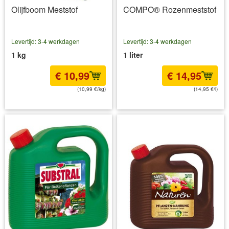
Olijfboom Meststof
COMPO® Rozenmeststof
Levertijd: 3-4 werkdagen
Levertijd: 3-4 werkdagen
1 kg
1 liter
€ 10,99
€ 14,95
(10,99 €/kg)
(14,95 €/l)
incl BTW
excl. Verzendkosten
incl BTW
excl. Verzendkosten