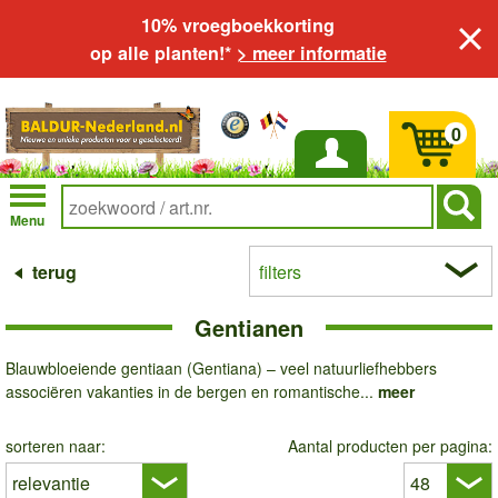
10% vroegboekkorting
op alle planten!*
> meer informatie
0
Inloggen
Menu
terug
filters
Gentianen
Blauwbloeiende gentiaan (Gentiana) – veel natuurliefhebbers
associëren vakanties in de bergen en romantische...
meer
sorteren naar:
Aantal producten per pagina: