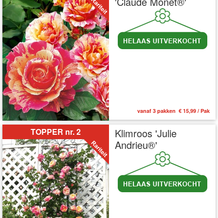
'Claude Monet®'
vanaf 3 pakken € 15,99 / Pak
TOPPER nr. 2
Klimroos 'Julie
Andrieu®'