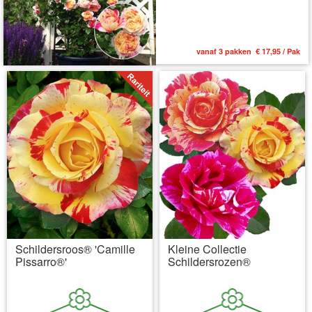
vanaf 3 pakken € 17,95 / Pak
Schildersroos® 'Camille
Kleine Collectie
Pissarro®'
Schildersrozen®