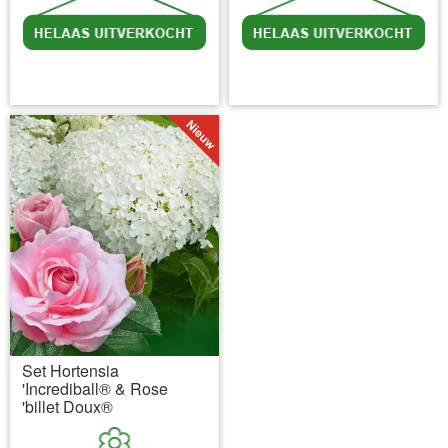
incl BTW
excl. Verzendkosten
incl BTW
excl. Verzendkosten
Set Hortensia
'Incrediball® & Rose
'billet Doux®