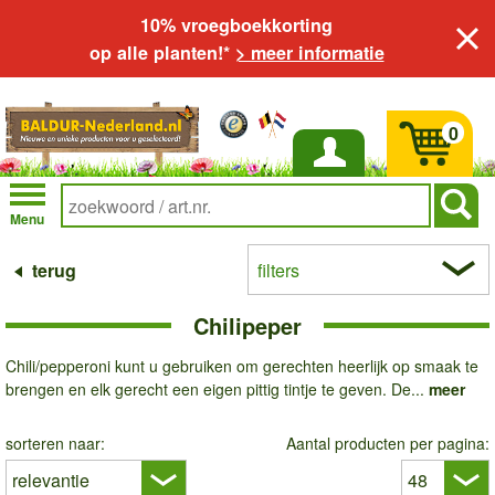
10% vroegboekkorting
op alle planten!*
> meer informatie
0
Inloggen
Menu
terug
filters
Chilipeper
Chili/pepperoni kunt u gebruiken om gerechten heerlijk op smaak te
brengen en elk gerecht een eigen pittig tintje te geven. De...
meer
sorteren naar:
Aantal producten per pagina: