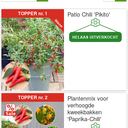
TOPPER nr. 1
Patio Chili 'Pikito'
incl BTW
excl. Verzendkosten
TOPPER nr. 2
Plantenmix voor
verhoogde
kweekbakken
'Paprika-Chili'