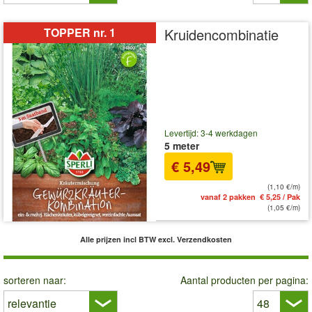
TOPPER nr. 1
Kruidencombinatie
Levertijd: 3-4 werkdagen
5 meter
€ 5,49
(1,10 €/m)
vanaf 2 pakken € 5,25 / Pak
(1,05 €/m)
Alle prijzen incl BTW
excl. Verzendkosten
sorteren naar:
Aantal producten per pagina: