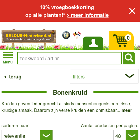
10% vroegboekkorting
op alle planten!*
> meer informatie
0
Inloggen
Menu
terug
filters
Bonenkruid
Kruiden geven ieder gerecht al sinds mensenheugenis een frisse,
kruidige smaak. Daarom zijn verse kruiden een onmisbaar...
meer
sorteren naar:
Aantal producten per pagina: