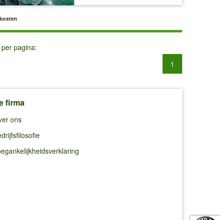
dkosten
 per pagina:
1
e firma
ver ons
drijfsfilosofie
egankelijkheidsverklaring