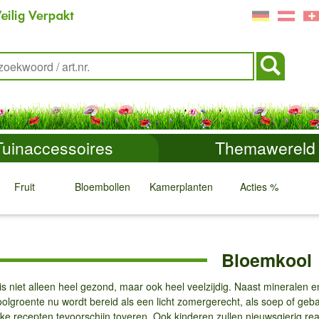
Tuinaccessoires
Themawereld
Fruit
Bloembollen
Kamerplanten
Acties %
↓
↓
↓
↓
Bloemkool
is niet alleen heel gezond, maar ook heel veelzijdig. Naast mineralen
lgroente nu wordt bereid als een licht zomergerecht, als soep of gebakk
jke recepten tevoorschijn toveren. Ook kinderen zullen nieuwsgierig r