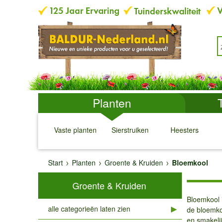
Planten
Vaste planten
Sierstruiken
Heesters
↓
↓
↓
↓
Start
Planten
Groente & Kruiden
Bloemkool
Groente & Kruiden
Bloemkool 
alle categorieën laten zien
de bloemkoo
en smakeli