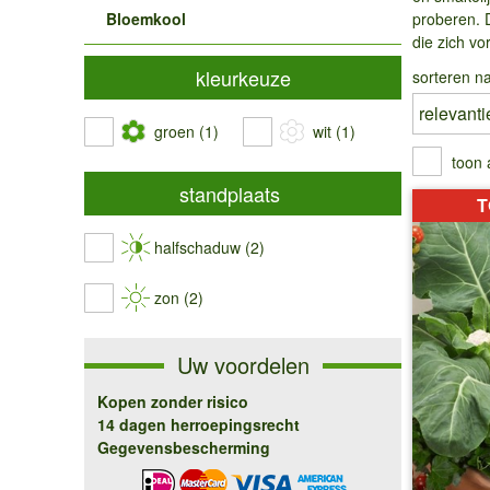
Bloemkool
proberen. 
die zich vor
kleurkeuze
sorteren na
groen (1)
wit (1)
toon 
standplaats
T
halfschaduw (2)
zon (2)
Uw voordelen
Kopen zonder risico
14 dagen herroepingsrecht
Gegevensbescherming