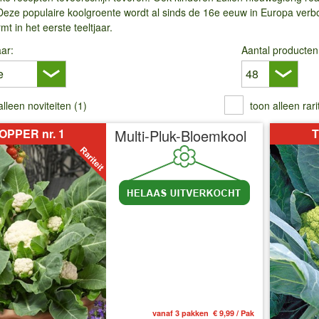
Deze populaire koolgroente wordt al sinds de 16e eeuw in Europa verbo
mt in het eerste teeltjaar.
ar:
Aantal producten
alleen noviteiten (1)
toon alleen rari
OPPER nr. 1
Multi-Pluk-Bloemkool
T
vanaf 3 pakken € 9,99 / Pak