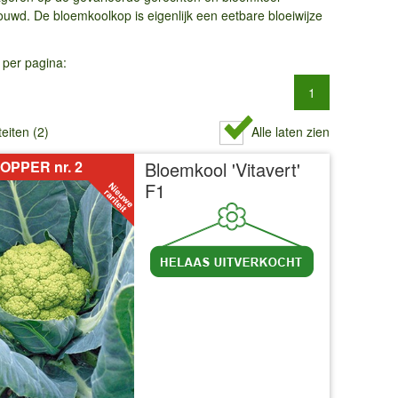
uwd. De bloemkoolkop is eigenlijk een eetbare bloeiwijze
 per pagina:
1
teiten (2)
Alle laten zien
OPPER nr. 2
Bloemkool 'Vitavert'
F1
incl BTW
excl. Verzendkosten