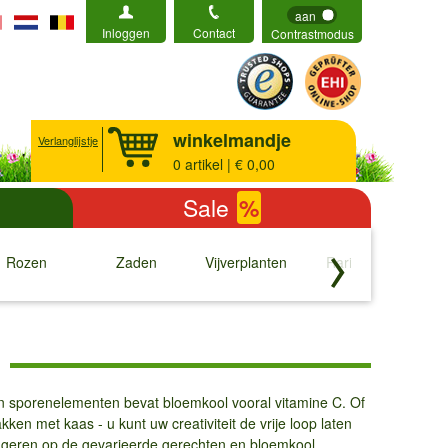
aan
Inloggen
Contact
Contrastmodus
winkelmandje
Verlanglijstje
0
artikel | € 0,00
Sale
%
Rozen
Zaden
Vijverplanten
Rariteiten
b
↓
↓
↓
↓
 en sporenelementen bevat bloemkool vooral vitamine C. Of
en met kaas - u kunt uw creativiteit de vrije loop laten
eageren op de gevarieerde gerechten en bloemkool