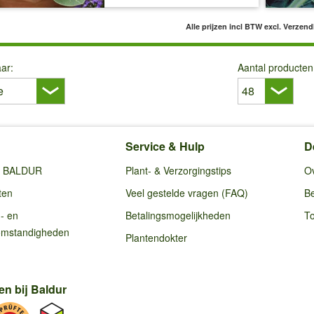
Alle prijzen incl BTW
excl. Verzen
ar:
Aantal producten
Service & Hulp
D
ij BALDUR
Plant- & Verzorgingstips
O
ten
Veel gestelde vragen (FAQ)
Be
g- en
Betalingsmogelijkheden
To
omstandigheden
Plantendokter
en bij Baldur