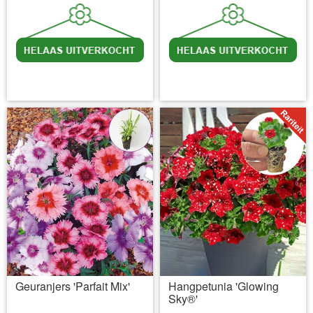
incl BTW
excl. Verzendkosten
incl BTW
excl. Verzendkosten
Geuranjers 'Parfait Mix'
Hangpetunia 'Glowing
Sky®'