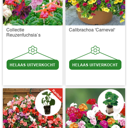
Collectie
Calibrachoa 'Carneval'
Reuzenfuchsia`s
incl BTW
excl. Verzendkosten
incl BTW
excl. Verzendkosten