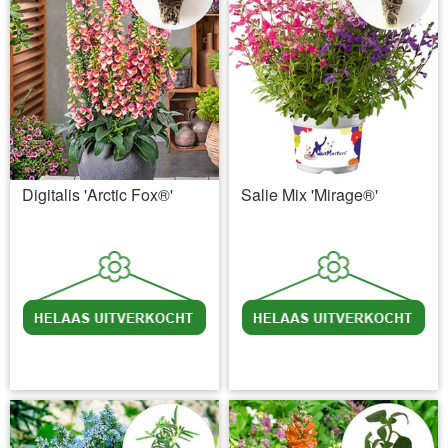
Digitalis 'Arctic Fox®'
Salie Mix 'Mirage®'
incl BTW
excl. Verzendkosten
incl BTW
excl. Verzendkosten