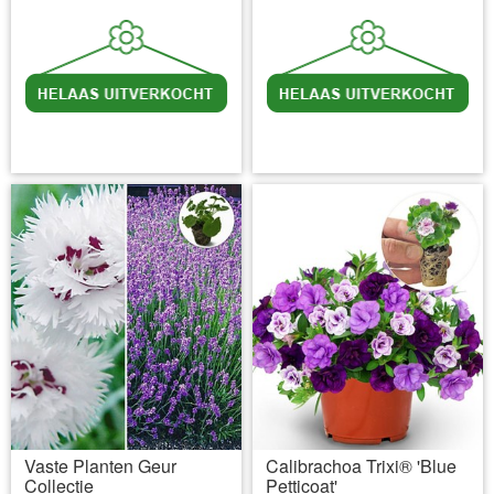
incl BTW
excl. Verzendkosten
incl BTW
excl. Verzendkosten
Vaste Planten Geur
Calibrachoa Trixi® 'Blue
Collectie
Petticoat'