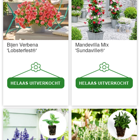
Bijen Verbena
Mandevilla Mix
'Lobsterfest®'
'Sundaville®'
incl BTW
excl. Verzendkosten
incl BTW
excl. Verzendkosten