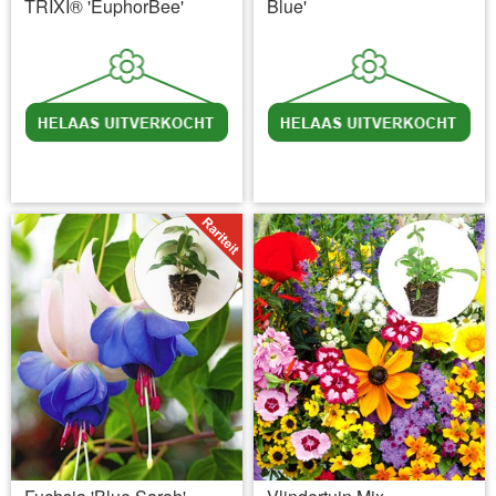
TRIXI® 'EuphorBee'
Blue'
incl BTW
excl. Verzendkosten
incl BTW
excl. Verzendkosten