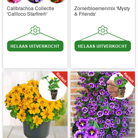
Calibrachoa Collectie
Zomerbloemenmix 'Mysty
'Caliloco Starfire®'
& Friends'
incl BTW
excl. Verzendkosten
incl BTW
excl. Verzendkosten