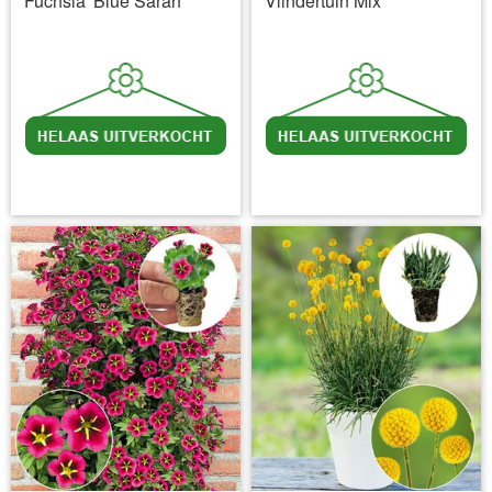
Fuchsia 'Blue Sarah'
Vlindertuin Mix
incl BTW
excl. Verzendkosten
incl BTW
excl. Verzendkosten