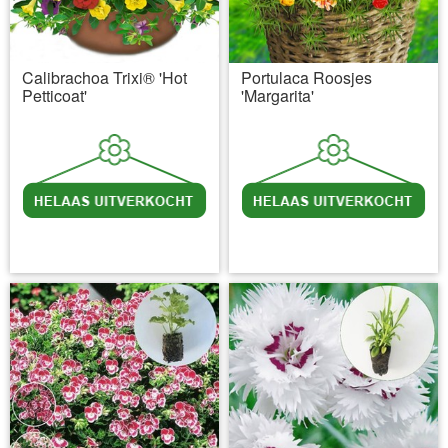
Calibrachoa Trixi® 'Hot
Portulaca Roosjes
Petticoat'
'Margarita'
incl BTW
excl. Verzendkosten
incl BTW
excl. Verzendkosten