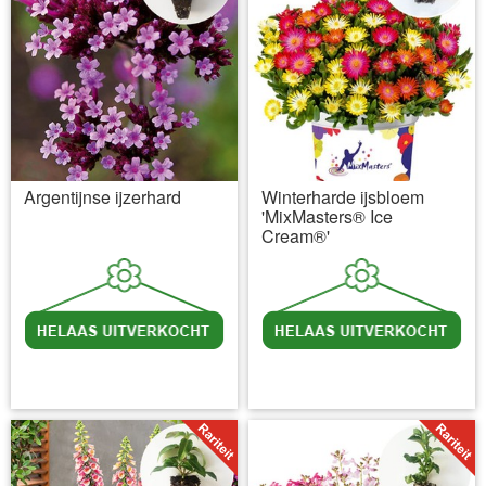
Argentijnse ijzerhard
Winterharde ijsbloem
'MixMasters® Ice
Cream®'
incl BTW
excl. Verzendkosten
incl BTW
excl. Verzendkosten