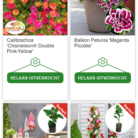
Calibrachoa
Balkon Petunia 'Magenta
'Chameleon® Double
Picotée'
Pink-Yellow'
incl BTW
excl. Verzendkosten
incl BTW
excl. Verzendkosten