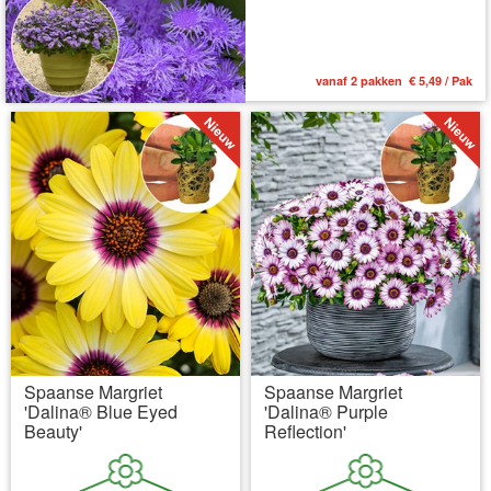
vanaf 2 pakken € 5,49 / Pak
Spaanse Margriet
Spaanse Margriet
'Dalina® Blue Eyed
'Dalina® Purple
Beauty'
Reflection'