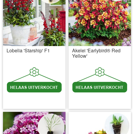
Lobelia 'Starship' F1
Akelei 'Earlybird® Red
Yellow'
incl BTW
excl. Verzendkosten
incl BTW
excl. Verzendkosten