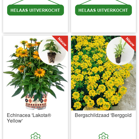
incl BTW
excl. Verzendkosten
incl BTW
excl. Verzendkosten
Echinacea 'Lakota®
Bergschildzaad 'Berggold
Yellow'