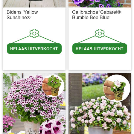
Bidens 'Yellow
Calibrachoa 'Cabaret®
Sunshine®'
Bumble Bee Blue'
incl BTW
excl. Verzendkosten
incl BTW
excl. Verzendkosten