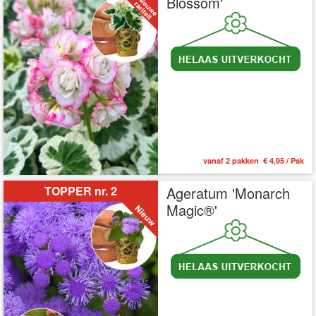
Blossom'
vanaf 2 pakken € 4,95 / Pak
TOPPER nr. 2
Ageratum 'Monarch
Magic®'