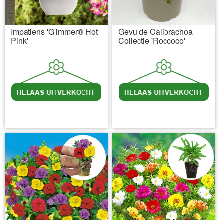
Impatiens 'Glimmer® Hot
Gevulde Calibrachoa
Pink'
Collectie 'Roccoco'
incl BTW
excl. Verzendkosten
incl BTW
excl. Verzendkosten