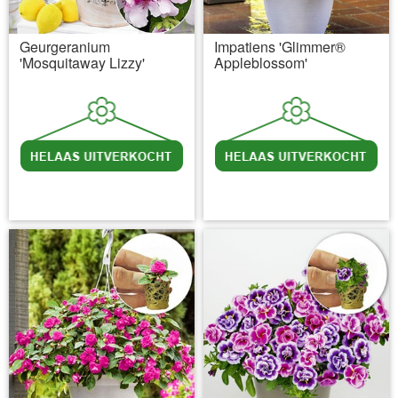
Geurgeranium
Impatiens 'Glimmer®
'Mosquitaway Lizzy'
Appleblossom'
incl BTW
excl. Verzendkosten
incl BTW
excl. Verzendkosten