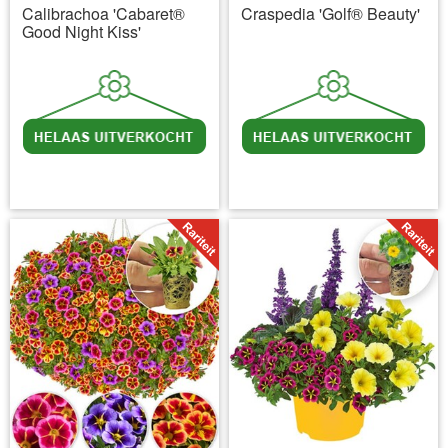
Calibrachoa 'Cabaret®
Craspedia 'Golf® Beauty'
Good Night Kiss'
incl BTW
excl. Verzendkosten
incl BTW
excl. Verzendkosten