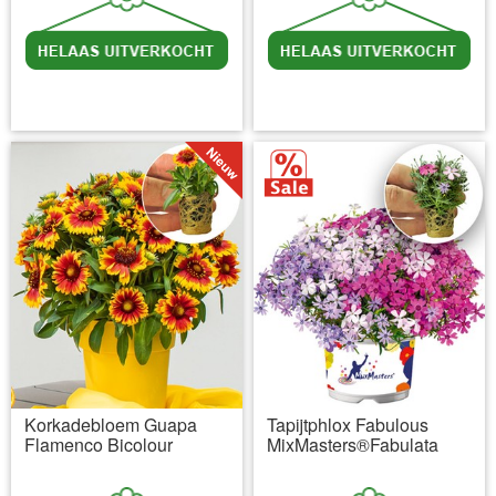
incl BTW
excl. Verzendkosten
incl BTW
excl. Verzendkosten
Korkadebloem Guapa
Tapijtphlox Fabulous
Flamenco Bicolour
MixMasters®Fabulata