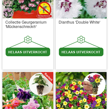
Collectie Geurgeranium
Dianthus 'Double White'
'Mückenschreck®'
incl BTW
excl. Verzendkosten
incl BTW
excl. Verzendkosten