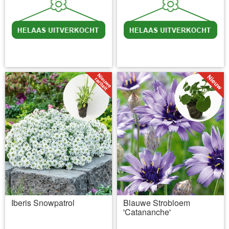
incl BTW
excl. Verzendkosten
incl BTW
excl. Verzendkosten
Iberis Snowpatrol
Blauwe Strobloem
'Catananche'