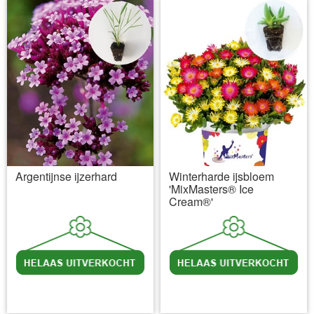
Argentijnse ijzerhard
Winterharde ijsbloem
'MixMasters® Ice
Cream®'
incl BTW
excl. Verzendkosten
incl BTW
excl. Verzendkosten