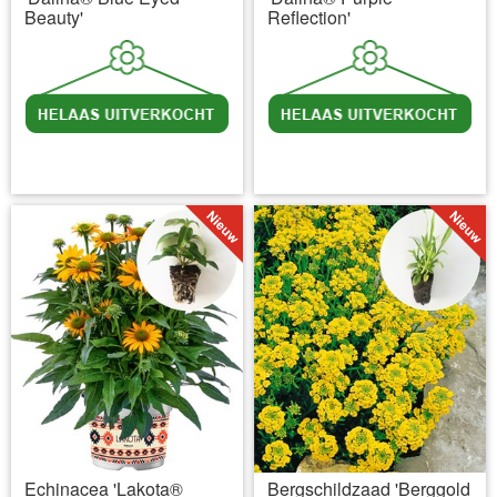
Beauty'
Reflection'
incl BTW
excl. Verzendkosten
incl BTW
excl. Verzendkosten
Echinacea 'Lakota®
Bergschildzaad 'Berggold