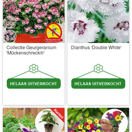
Collectie Geurgeranium
Dianthus 'Double White'
'Mückenschreck®'
incl BTW
excl. Verzendkosten
incl BTW
excl. Verzendkosten