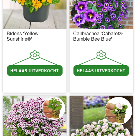
Bidens 'Yellow
Calibrachoa 'Cabaret®
Sunshine®'
Bumble Bee Blue'
incl BTW
excl. Verzendkosten
incl BTW
excl. Verzendkosten