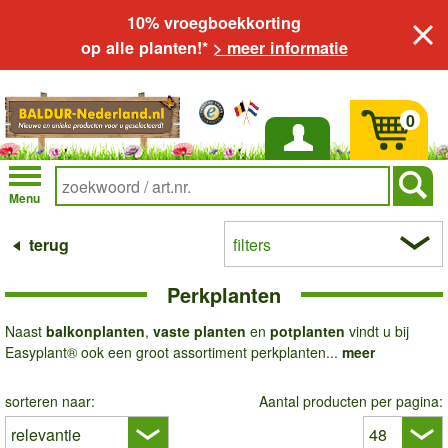
10% vroegboekkorting
op alle planten!*
> meer informatie
0
Inloggen
Menu
terug
filters
Perkplanten
Naast
balkonplanten
,
vaste planten
en
potplanten
vindt u bij
Easyplant® ook een groot assortiment perkplanten...
meer
sorteren naar:
Aantal producten per pagina: