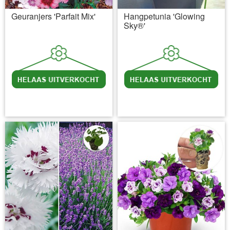
Geuranjers 'Parfait Mix'
Hangpetunia 'Glowing
Sky®'
incl BTW
excl. Verzendkosten
incl BTW
excl. Verzendkosten