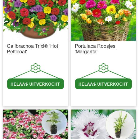
Calibrachoa Trixi® 'Hot
Portulaca Roosjes
Petticoat'
'Margarita'
incl BTW
excl. Verzendkosten
incl BTW
excl. Verzendkosten