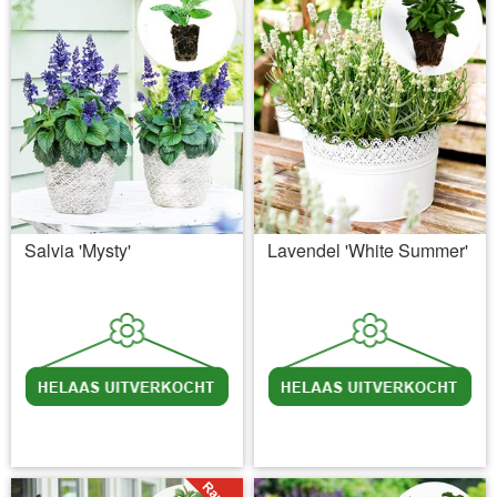
Salvia 'Mysty'
Lavendel 'White Summer'
incl BTW
excl. Verzendkosten
incl BTW
excl. Verzendkosten