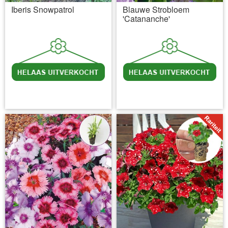
Iberis Snowpatrol
Blauwe Strobloem
'Catananche'
incl BTW
excl. Verzendkosten
incl BTW
excl. Verzendkosten