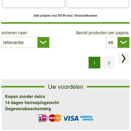
incl BTW
excl. Verzendkosten
incl BTW
excl. Verzendkosten
Alle prijzen incl BTW
excl. Verzendkosten
sorteren naar:
Aantal producten per pagina:
Vol
1
2
Uw voordelen
Kopen zonder risico
14 dagen herroepingsrecht
Gegevensbescherming