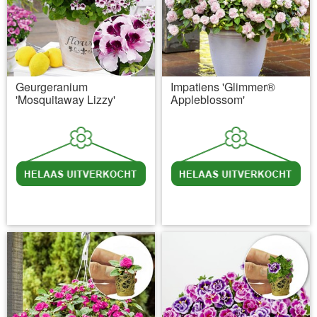
Geurgeranium
Impatiens 'Glimmer®
'Mosquitaway Lizzy'
Appleblossom'
incl BTW
excl. Verzendkosten
incl BTW
excl. Verzendkosten