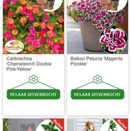
Calibrachoa
Balkon Petunia 'Magenta
'Chameleon® Double
Picotée'
Pink-Yellow'
incl BTW
excl. Verzendkosten
incl BTW
excl. Verzendkosten