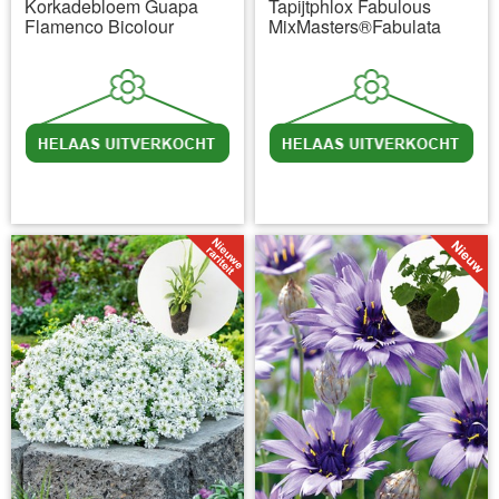
Korkadebloem Guapa
Tapijtphlox Fabulous
Flamenco Bicolour
MixMasters®Fabulata
incl BTW
excl. Verzendkosten
incl BTW
excl. Verzendkosten