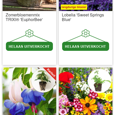
Zomerbloemenmix
Lobelia 'Sweet Springs
TRIXI® 'EuphorBee'
Blue'
incl BTW
excl. Verzendkosten
incl BTW
excl. Verzendkosten