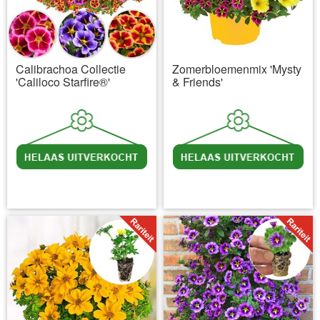
Calibrachoa Collectie
Zomerbloemenmix 'Mysty
'Caliloco Starfire®'
& Friends'
incl BTW
excl. Verzendkosten
incl BTW
excl. Verzendkosten