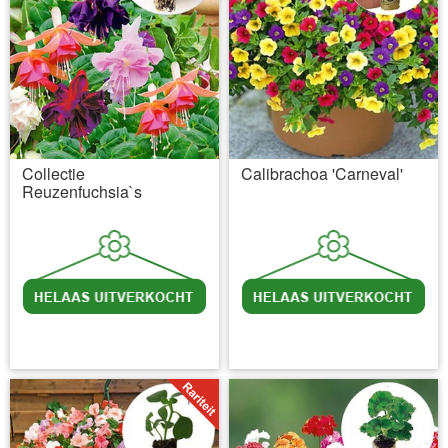
Collectie
Calibrachoa 'Carneval'
Reuzenfuchsia`s
incl BTW
excl. Verzendkosten
incl BTW
excl. Verzendkosten