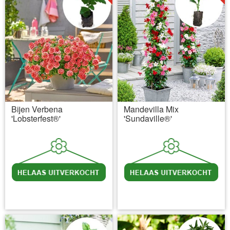
Bijen Verbena
Mandevilla Mix
'Lobsterfest®'
'Sundaville®'
incl BTW
excl. Verzendkosten
incl BTW
excl. Verzendkosten