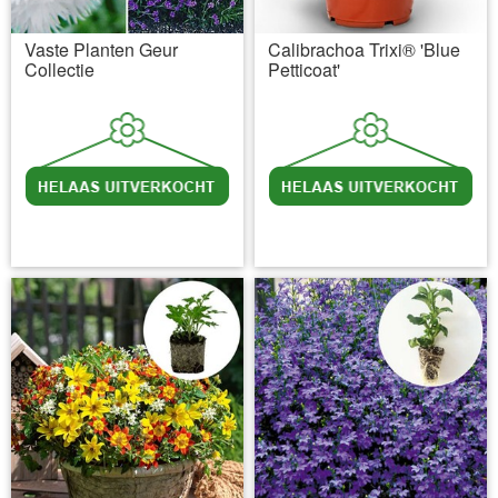
Vaste Planten Geur
Calibrachoa Trixi® 'Blue
Collectie
Petticoat'
incl BTW
excl. Verzendkosten
incl BTW
excl. Verzendkosten