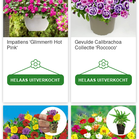
Impatiens 'Glimmer® Hot
Gevulde Calibrachoa
Pink'
Collectie 'Roccoco'
incl BTW
excl. Verzendkosten
incl BTW
excl. Verzendkosten