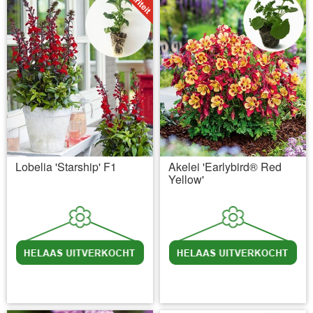
Lobelia 'Starship' F1
Akelei 'Earlybird® Red
Yellow'
incl BTW
excl. Verzendkosten
incl BTW
excl. Verzendkosten