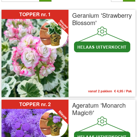
TOPPER nr. 1
Geranium 'Strawberry
Blossom'
vanaf 2 pakken € 4,95 / Pak
TOPPER nr. 2
Ageratum 'Monarch
Magic®'