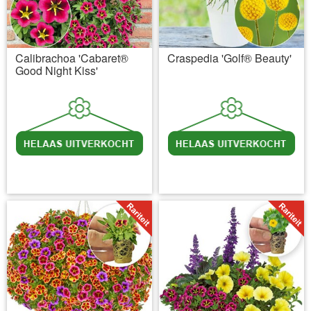
Calibrachoa 'Cabaret®
Craspedia 'Golf® Beauty'
Good Night Kiss'
incl BTW
excl. Verzendkosten
incl BTW
excl. Verzendkosten