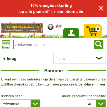
10% vroegboekkorting
op alle planten!*
> meer informatie
0
Inloggen
Menu
terug
filters
Bamboe
U kunt een haag gebruiken om delen van de tuin af te bakenen of als
zichtbescherming gebruiken. Een zeer populaire
groenblijve...
meer
sorteren naar:
Aantal producten per pagina: