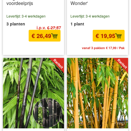
voordeelprijs
Wonder'
Levertijd: 3-4 werkdagen
Levertijd: 3-4 werkdagen
3 planten
1 plant
i.p.v.
€ 27,87
€ 26,49
€ 19,95
incl BTW
excl. Verzendkosten
vanaf 3 pakken € 17,99 / Pak