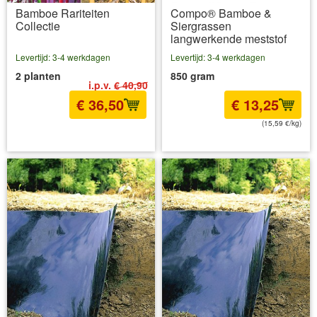
Bamboe Rariteiten
Compo® Bamboe &
Collectie
Siergrassen
langwerkende meststof
Levertijd: 3-4 werkdagen
Levertijd: 3-4 werkdagen
2 planten
850 gram
i.p.v.
€ 40,90
€ 36,50
€ 13,25
(15,59 €/kg)
incl BTW
excl. Verzendkosten
incl BTW
excl. Verzendkosten