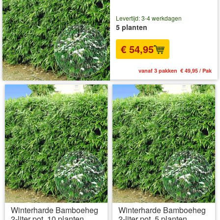
Levertijd: 3-4 werkdagen
5 planten
€ 54,95
vanaf 3 pakken € 49,95 / Pak
Winterharde Bamboeheg
Winterharde Bamboeheg
2-liter pot, 10 planten
2-liter pot, 5 planten