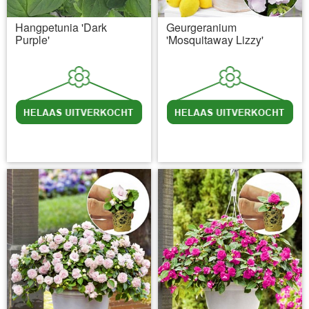
Hangpetunia 'Dark
Geurgeranium
Purple'
'Mosquitaway Lizzy'
incl BTW
excl. Verzendkosten
incl BTW
excl. Verzendkosten