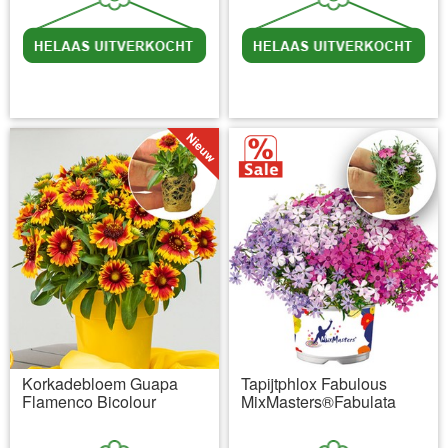
incl BTW
excl. Verzendkosten
incl BTW
excl. Verzendkosten
Korkadebloem Guapa
Tapijtphlox Fabulous
Flamenco Bicolour
MixMasters®Fabulata