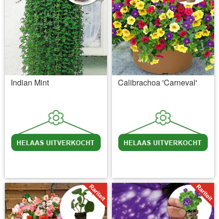
Indian Mint
Calibrachoa 'Carneval'
incl BTW
excl. Verzendkosten
incl BTW
excl. Verzendkosten