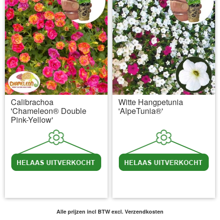
Calibrachoa
Witte Hangpetunia
'Chameleon® Double
'AlpeTunia®'
Pink-Yellow'
incl BTW
excl. Verzendkosten
incl BTW
excl. Verzendkosten
Alle prijzen incl BTW
excl. Verzendkosten