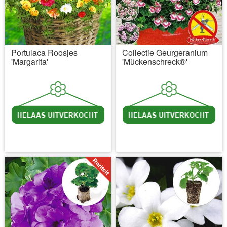
Portulaca Roosjes
Collectie Geurgeranium
'Margarita'
'Mückenschreck®'
incl BTW
excl. Verzendkosten
incl BTW
excl. Verzendkosten