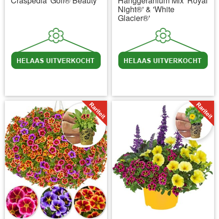
Craspedia 'Golf® Beauty'
Hanggeranium Mix 'Royal
Night®' & 'White
Glacier®'
incl BTW
excl. Verzendkosten
incl BTW
excl. Verzendkosten