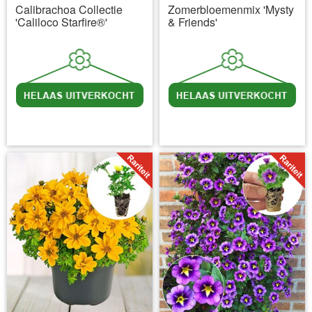
Calibrachoa Collectie
Zomerbloemenmix 'Mysty
'Caliloco Starfire®'
& Friends'
incl BTW
excl. Verzendkosten
incl BTW
excl. Verzendkosten