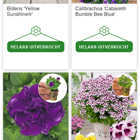
Bidens 'Yellow
Calibrachoa 'Cabaret®
Sunshine®'
Bumble Bee Blue'
incl BTW
excl. Verzendkosten
incl BTW
excl. Verzendkosten