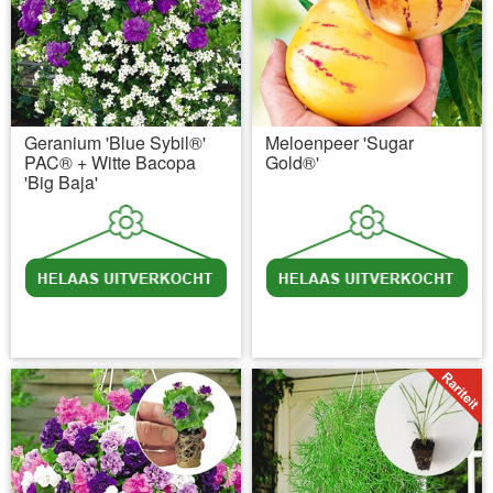
Geranium 'Blue Sybil®'
Meloenpeer 'Sugar
PAC® + Witte Bacopa
Gold®'
'Big Baja'
incl BTW
excl. Verzendkosten
incl BTW
excl. Verzendkosten