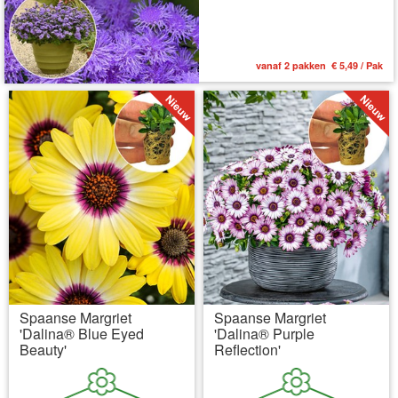
vanaf 2 pakken € 5,49 / Pak
Spaanse Margriet
Spaanse Margriet
'Dalina® Blue Eyed
'Dalina® Purple
Beauty'
Reflection'