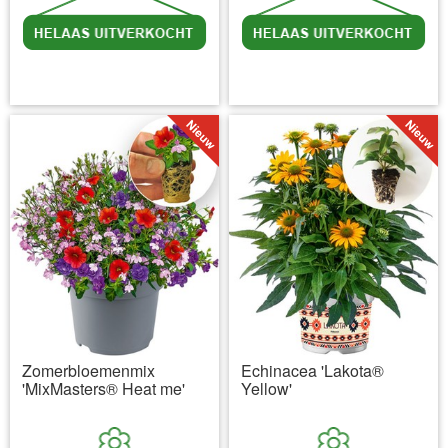
incl BTW
excl. Verzendkosten
incl BTW
excl. Verzendkosten
Zomerbloemenmix
Echinacea 'Lakota®
'MixMasters® Heat me'
Yellow'