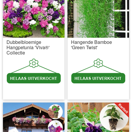
Dubbelbloemige
Hangende Bamboe
Hangpetunia 'Viva®'
'Green Twist'
Collectie
incl BTW
excl. Verzendkosten
incl BTW
excl. Verzendkosten