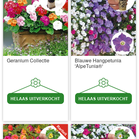
Geranium Collectie
Blauwe Hangpetunia
'AlpeTunia®'
incl BTW
excl. Verzendkosten
incl BTW
excl. Verzendkosten