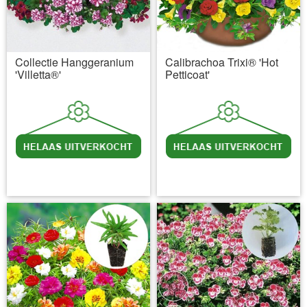
Collectie Hanggeranium
Calibrachoa Trixi® 'Hot
'Villetta®'
Petticoat'
incl BTW
excl. Verzendkosten
incl BTW
excl. Verzendkosten