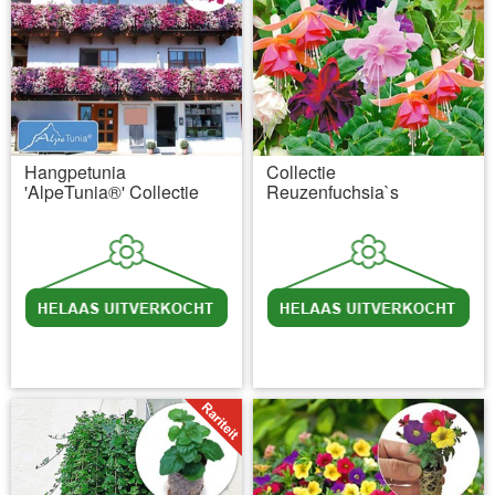
Hangpetunia
Collectie
'AlpeTunia®' Collectie
Reuzenfuchsia`s
incl BTW
excl. Verzendkosten
incl BTW
excl. Verzendkosten