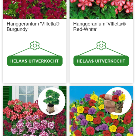
Hanggeranium 'Villetta®
Hanggeranium 'Villetta®
Burgundy'
Red-White'
incl BTW
excl. Verzendkosten
incl BTW
excl. Verzendkosten