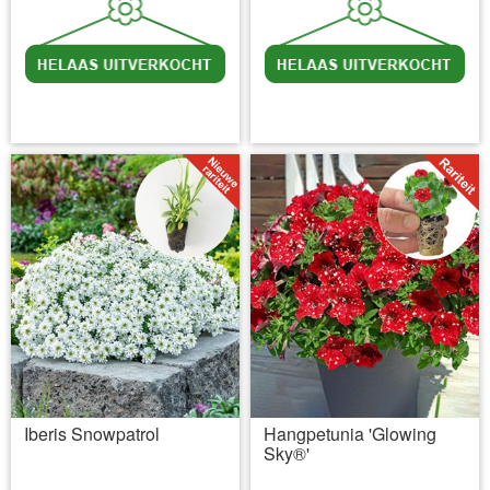
incl BTW
excl. Verzendkosten
incl BTW
excl. Verzendkosten
Iberis Snowpatrol
Hangpetunia 'Glowing
Sky®'