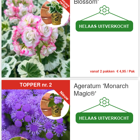
Blossom'
vanaf 2 pakken € 4,95 / Pak
TOPPER nr. 2
Ageratum 'Monarch
Magic®'