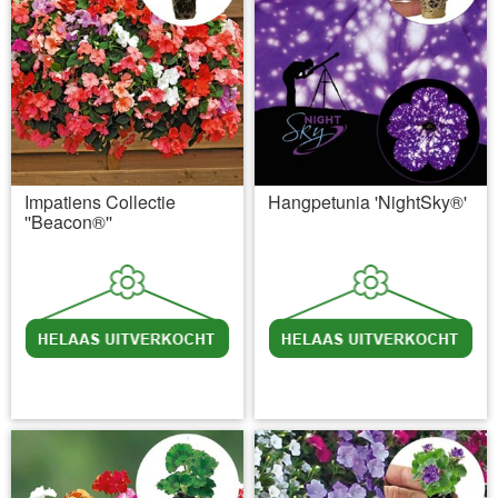
Impatiens Collectie
Hangpetunia 'NightSky®'
''Beacon®''
incl BTW
excl. Verzendkosten
incl BTW
excl. Verzendkosten