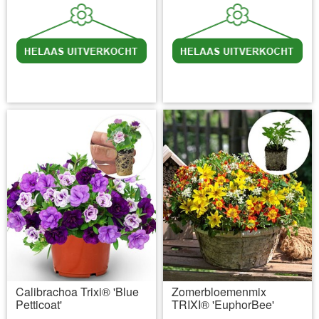
incl BTW
excl. Verzendkosten
incl BTW
excl. Verzendkosten
Calibrachoa Trixi® 'Blue
Zomerbloemenmix
Petticoat'
TRIXI® 'EuphorBee'