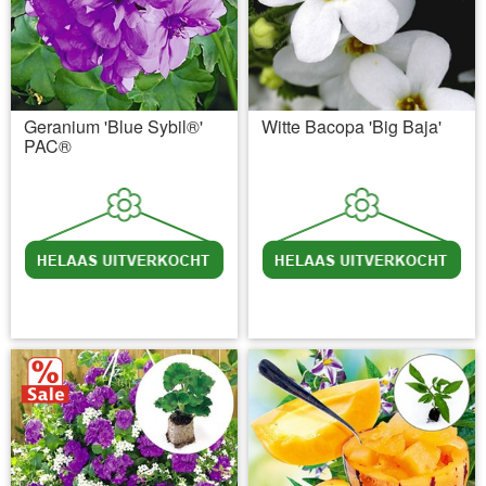
Geranium 'Blue Sybil®'
Witte Bacopa 'Big Baja'
PAC®
incl BTW
excl. Verzendkosten
incl BTW
excl. Verzendkosten