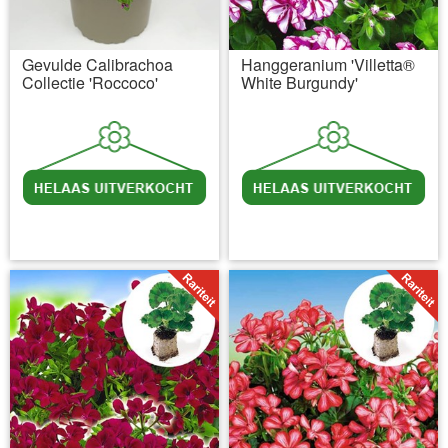
Gevulde Calibrachoa
Hanggeranium 'Villetta®
Collectie 'Roccoco'
White Burgundy'
incl BTW
excl. Verzendkosten
incl BTW
excl. Verzendkosten