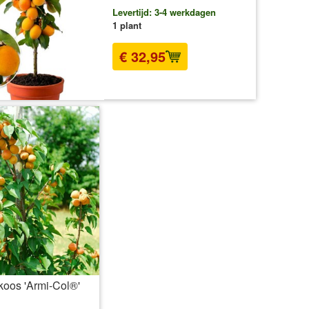
Levertijd: 3-4 werkdagen
1 plant
€ 32,95
incl BTW
excl. Verzendkosten
ikoos 'Armi-Col®'