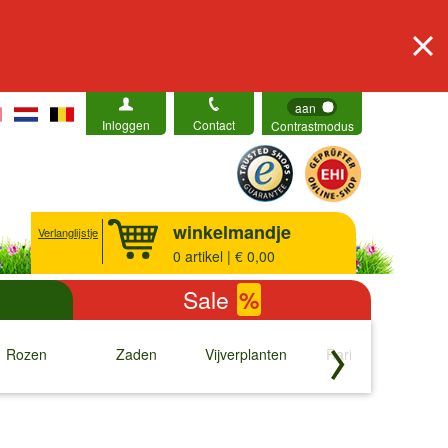
aan
Inloggen
Contact
Contrastmodus
winkelmandje
Verlanglijstje
0
artikel | € 0,00
Sale
%
Rozen
Zaden
Vijverplanten
Rariteiten
b
↓
↓
↓
↓