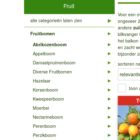
Fruit
Voor een o
alle categorieën laten zien
ongeveer 2 
andere
zui
Fruitbomen
blikvanger 
het balkon 
Abrikozenboom
en zacht w
Appelboom
bijzonder 
Damastpruimenboom
sorteren na
Diverse Fruitbomen
Hazelaar
toon 
Kersenboom
Kweepeerboom
T
Moerbei
Nectarineboom
Perenboom
Perzikboom