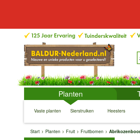
Planten
Vaste planten
Sierstruiken
Heesters
↓
↓
↓
↓
Start
Planten
Fruit
Fruitbomen
Abrikozenbo