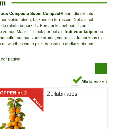
om
koos Compacta Super Compact®
aan, die slechts
oor kleine tuinen, balkons en terrassen. Net als het
s de ruimte beperkt is. Een abrikozenboom is een
de zomer. Maar hij is ook perfect als
fruit voor kuipen
op
ehemelte met hun zoete aroma, vooral als de abrikoos rijp
ge en windbeschutte plek, dan zal de abrikozenboom
 per pagina:
1
Alle laten zien
OPPER nr. 2
Zuilabrikoos