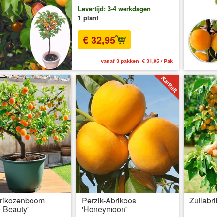
Levertijd: 3-4 werkdagen
1 plant
€ 32,95
vanaf 3 pakken € 31,95 / Pak
brikozenboom
Perzik-Abrikoos
Zuilabr
 Beauty'
'Honeymoon'