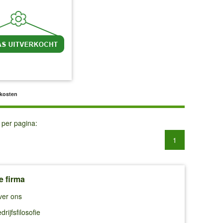
l BTW
excl. Verzendkosten
dkosten
 per pagina:
1
e firma
ver ons
drijfsfilosofie