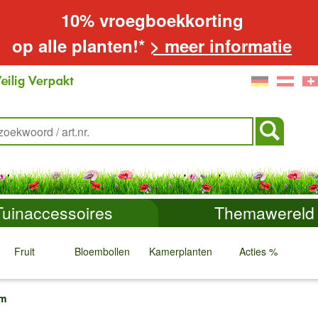
10% vroegboekkorting
op alle planten!*
> meer informatie
Tuinaccessoires
Themawereld
Fruit
Bloembollen
Kamerplanten
Acties %
↓
↓
↓
↓
om