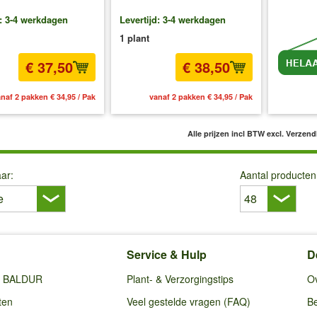
d: 3-4 werkdagen
Levertijd: 3-4 werkdagen
1 plant
€ 37,50
€ 38,50
naf 2 pakken € 34,95 / Pak
vanaf 2 pakken € 34,95 / Pak
inc
Alle prijzen incl BTW
excl. Verzen
ar:
Aantal producten
Service & Hulp
D
ij BALDUR
Plant- & Verzorgingstips
O
ten
Veel gestelde vragen (FAQ)
Be