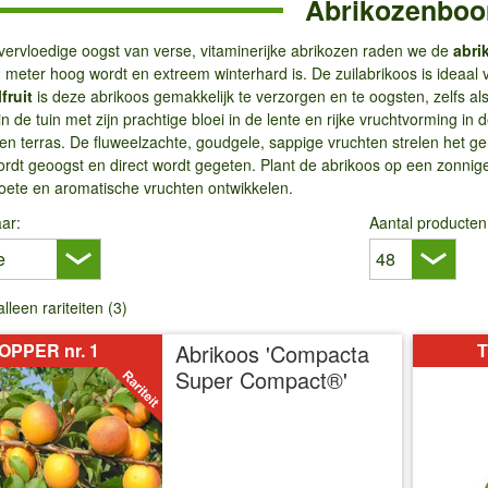
Abrikozenbo
vervloedige oogst van verse, vitaminerijke abrikozen raden we de
abri
meter hoog wordt en extreem winterhard is. De zuilabrikoos is ideaal v
lfruit
is deze abrikoos gemakkelijk te verzorgen en te oogsten, zelfs al
in de tuin met zijn prachtige bloei in de lente en rijke vruchtvorming in 
en terras. De fluweelzachte, goudgele, sappige vruchten strelen het g
ordt geoogst en direct wordt gegeten. Plant de abrikoos op een zonni
zoete en aromatische vruchten ontwikkelen.
ar:
Aantal producten
alleen rariteiten (3)
OPPER nr. 1
Abrikoos 'Compacta
T
Super Compact®'