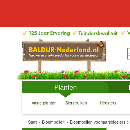
Planten
Vaste planten
Sierstruiken
Heesters
↓
↓
↓
↓
Start
Bloembollen
Bloembollen voorjaarsbloeiers