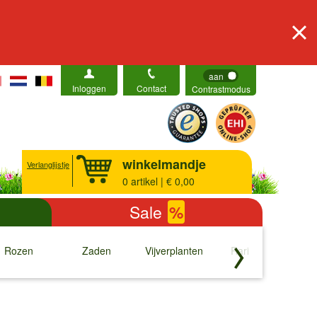
aan
Inloggen
Contact
Contrastmodus
winkelmandje
Verlanglijstje
0
artikel | € 0,00
Sale
%
Rozen
Zaden
Vijverplanten
Rariteiten
b
↓
↓
↓
↓