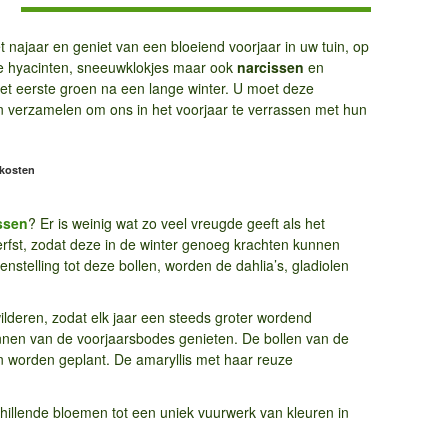
n
 najaar en geniet van een bloeiend voorjaar in uw tuin, op
e hyacinten, sneeuwklokjes maar ook
narcissen
en
 het eerste groen na een lange winter. U moet deze
en verzamelen om ons in het voorjaar te verrassen met hun
dkosten
ssen
? Er is weinig wat zo veel vreugde geeft als het
 herfst, zodat deze in de winter genoeg krachten kunnen
stelling tot deze bollen, worden de dahlia’s, gladiolen
lderen, zodat elk jaar een steeds groter wordend
unnen van de voorjaarsbodes genieten. De bollen van de
n worden geplant. De amaryllis met haar reuze
hillende bloemen tot een uniek vuurwerk van kleuren in