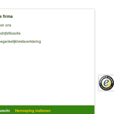
e firma
ver ons
drijfsfilosofie
egankelijkheidsverklaring
srecht
Herroeping indienen