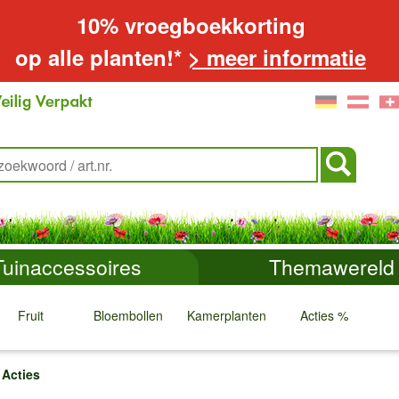
10% vroegboekkorting
op alle planten!*
> meer informatie
Tuinaccessoires
Themawereld
Fruit
Bloembollen
Kamerplanten
Acties %
↓
↓
↓
↓
Acties