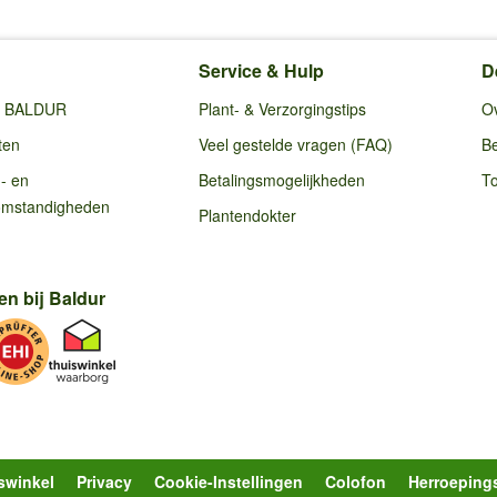
Service & Hulp
D
ij BALDUR
Plant- & Verzorgingstips
O
ten
Veel gestelde vragen (FAQ)
Be
g- en
Betalingsmogelijkheden
To
omstandigheden
Plantendokter
en bij Baldur
swinkel
Privacy
Cookie-Instellingen
Colofon
Herroeping