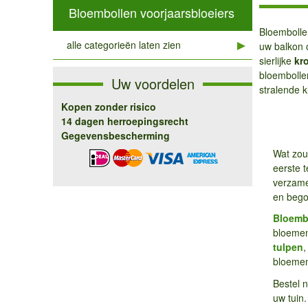
Bloembollen voorjaarsbloeiers
Bloembollen
alle categorieën laten zien
uw balkon o
sierlijke
kr
bloembolle
Uw voordelen
stralende k
Kopen zonder risico
14 dagen herroepingsrecht
Gegevensbescherming
Wat zou
eerste t
verzame
en begon
Bloemb
bloemen
tulpen
bloemen 
Bestel 
uw tuin.