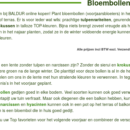
Bloembolle
 bij BALDUR online kopen! Plant bloembollen (voorjaarsbloeiers) in het
f terras. Er is voor ieder wat wils: prachtige
tulpenrariteiten
, geurend
okussen
in talloze TOP-kleuren. Bijna niets brengt zoveel vreugde als
n in het najaar planten, zodat ze in de winter voldoende energie kunn
leuren.
Alle prijzen incl BTW
excl. Verzen
 een lente zonder tulpen en narcissen zijn? Zonder de sierui en
kroku
ere groen na de lange winter. De planttijd voor deze bollen is al in de
len om ons in de lente met hun stralende kleuren te verwennen. In tegen
ia’s in het voorjaar geplant.
ollen
gedijen goed in elke bodem. Veel soorten kunnen ook goed verwi
tapijt uw tuin verfraait. Maar ook diegenen die een balkon hebben, k
,
narcissen
en
hyacinten
kunnen ook in een pot op het terras of balko
is een bloembol die in huis goed gedijt.
nu uw Top favorieten voor het volgende voorjaar en combineer de versc