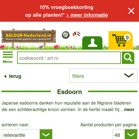
10% vroegboekkorting
op alle planten!*
> meer informatie
0
Inloggen
Menu
terug
filters
Esdoorn
Japanse esdoorns danken hun reputatie aan de filigrane bladeren
die een schilderachtige kroon vormen. In de herfst maakt hij...
meer
sorteren naar:
Aantal producten per pagina: