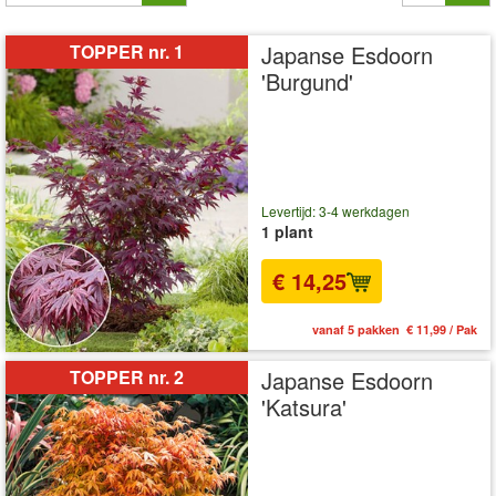
TOPPER nr. 1
Japanse Esdoorn
'Burgund'
Levertijd: 3-4 werkdagen
1 plant
€ 14,25
vanaf 5 pakken € 11,99 / Pak
TOPPER nr. 2
Japanse Esdoorn
'Katsura'