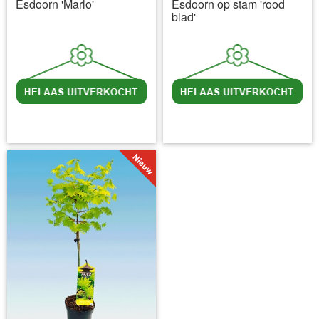
Esdoorn 'Marlo'
Esdoorn op stam 'rood
blad'
incl BTW
excl. Verzendkosten
incl BTW
excl. Verzendkosten