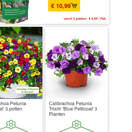
€ 10,99
vanaf 3 pakken € 8,99 / Pak
choa Petunia
Calibrachoa Petunia
l' 3 potten
Trixi® 'Blue Petticoat' 3
Planten