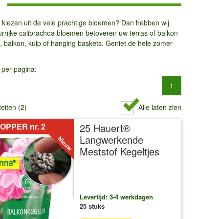
n kiezen uit de vele prachtige bloemen? Dan hebben wij
urrijke calibrachoa bloemen betoveren uw terras of balkon
, balkon, kuip of hanging baskets. Geniet de hele zomer
 per pagina:
1
teiten (2)
Alle laten zien
OPPER nr. 2
25 Hauert®
Langwerkende
Meststof Kegeltjes
Levertijd: 3-4 werkdagen
25 stuks