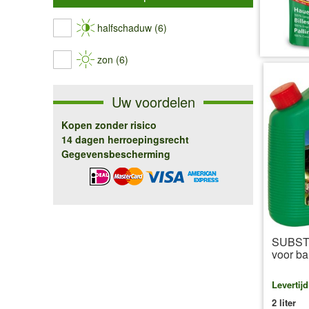
halfschaduw (6)
zon (6)
Uw voordelen
Kopen zonder risico
14 dagen herroepingsrecht
Gegevensbescherming
SUBSTR
voor ba
Levertij
2 liter