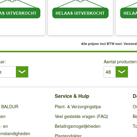
l BTW
excl. Verzendkosten
incl BTW
excl. Verzendkosten
inc
Alle prijzen incl BTW
excl. Verzen
ar:
Aantal producten
Service & Hulp
D
ij BALDUR
Plant- & Verzorgingstips
O
ten
Veel gestelde vragen (FAQ)
Be
g- en
Betalingsmogelijkheden
To
omstandigheden
Plantendokter