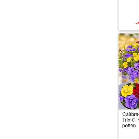
va
Calibra
Trixi® 
potten