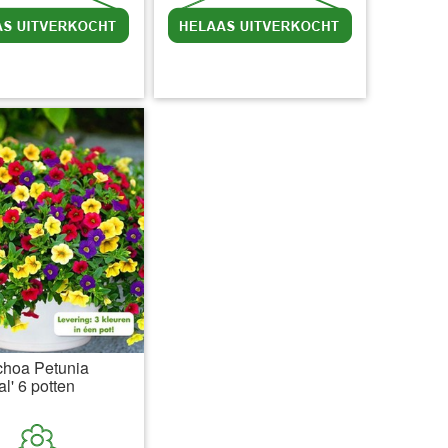
l BTW
excl. Verzendkosten
incl BTW
excl. Verzendkosten
choa Petunia
l' 6 potten