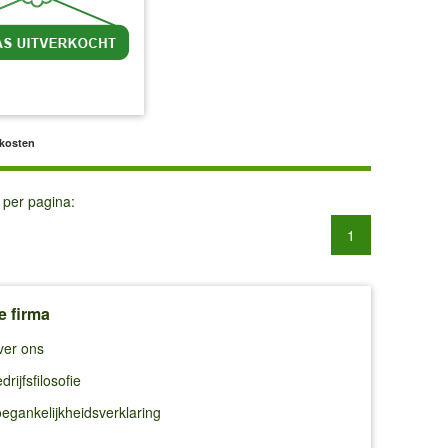
l BTW
excl. Verzendkosten
dkosten
 per pagina:
1
e firma
ver ons
drijfsfilosofie
egankelijkheidsverklaring