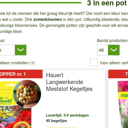
3 in een pot
ok tot de mensen die het graag kleurrijk heeft? Die nooit een kleur ka
s wat u zoekt. Drie
zomerbloemen
in één pot. Uitbundig bloeiende, kle
kleurige bloemenzee. De gemengde potten zijn geschikt voor elk terras
undige bloei.
ar:
Aantal producten
alleen noviteiten (1)
toon alleen rari
OPPER nr. 1
Hauert
T
Langwerkende
Meststof Kegeltjes
Levertijd: 3-4 werkdagen
40 kegeltjes