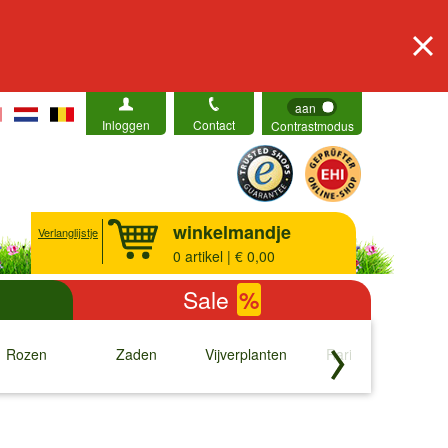
aan
Inloggen
Contact
Contrastmodus
winkelmandje
Verlanglijstje
0
artikel | € 0,00
Sale
%
Rozen
Zaden
Vijverplanten
Rariteiten
b
↓
↓
↓
↓