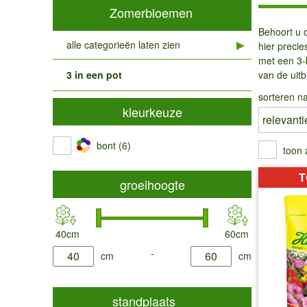
Zomerbloemen
Behoort u o
alle categorieën laten zien
hier precie
met een 3-
3 in een pot
van de uitb
sorteren na
kleurkeuze
bont (6)
toon 
T
groeihoogte
40cm
60cm
product.list.filter.height.min
-
product.list.filter.height.max
cm
cm
standplaats