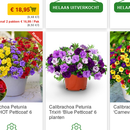
€ 18,95
(9,48 €/l)
naf 2 pakken € 16,99 / Pak
incl BTW
excl. Verzendkosten
inc
(8,50 €/l)
choa Petunia
Calibrachoa Petunia
Calibra
'HOT Petticoat' 6
Trixi® 'Blue Petticoat' 6
'Carneva
planten