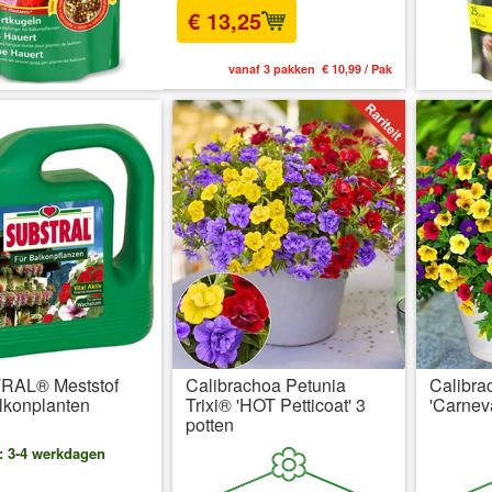
€ 13,25
vanaf 3 pakken € 10,99 / Pak
AL® Meststof
Calibrachoa Petunia
Calibra
lkonplanten
Trixi® 'HOT Petticoat' 3
'Carneva
potten
d: 3-4 werkdagen