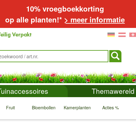
10% vroegboekkorting
op alle planten!*
> meer informatie
Tuinaccessoires
Themawereld
Fruit
Bloembollen
Kamerplanten
Acties %
↓
↓
↓
↓