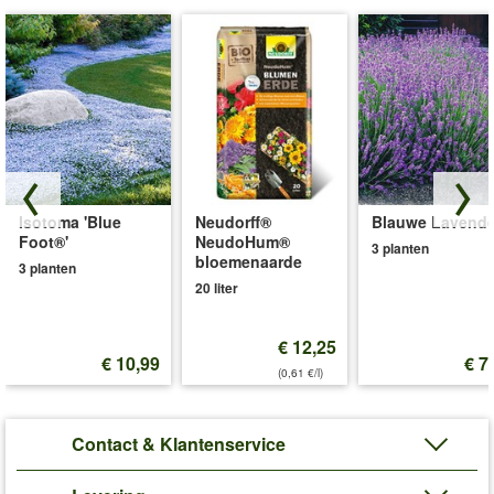
Isotoma 'Blue
Neudorff®
Blauwe Lavende
Foot®'
NeudoHum®
3 planten
bloemenaarde
3 planten
20 liter
€ 12,25
€ 10,99
€ 7
(0,61 €/l)
Contact & Klantenservice