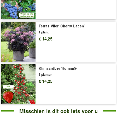
Art.nr.:
1004782
Levering omvat:
wortelkluit, ca. 50-70 cm hoog
'Appel'
Plant- en Verzorgingstips
Terras Vlier 'Cherry Lace®'
1 plant
€ 14,25
Klimaardbei 'Hummi®'
3 planten
€ 14,25
Misschien is dit ook iets voor u