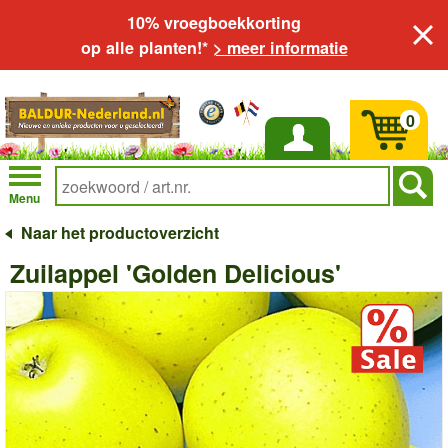
10% vroegboekkorting
op alle planten!*
> meer informatie
0
Inloggen
Menu
Naar het productoverzicht
Zuilappel 'Golden Delicious'