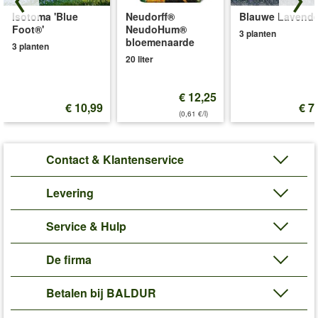
Isotoma 'Blue
Neudorff®
Blauwe Lavende
Foot®'
NeudoHum®
3 planten
bloemenaarde
3 planten
20 liter
€ 12,25
€ 10,99
€ 7
(0,61 €/l)
Contact & Klantenservice
Levering
Service & Hulp
De firma
Betalen bij BALDUR