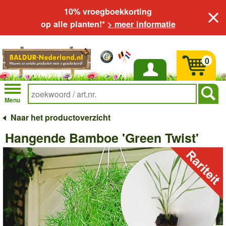
10% vroegboekkorting
op alle planten!*
> meer informatie
0
Inloggen
Menu
Naar het productoverzicht
Hangende Bamboe 'Green Twist'