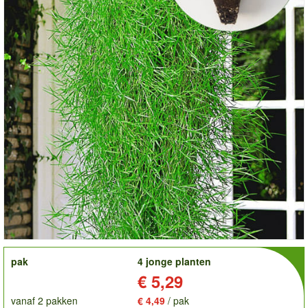
order
pak
4 jonge planten
Prijs:
€ 5,29
vanaf 2 pakken
€ 4,49
/ pak