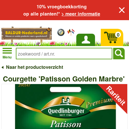
10% vroegboekkorting
op alle planten!*
> meer informatie
0
Inloggen
Menu
Naar het productoverzicht
Courgette 'Patisson Golden Marbre'