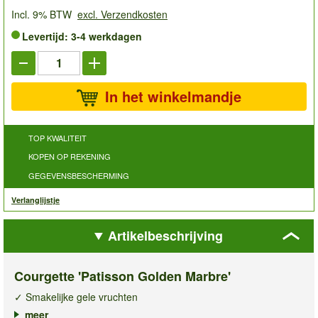
Incl. 9% BTW
excl. Verzendkosten
Levertijd: 3-4 werkdagen
In het winkelmandje
TOP KWALITEIT
KOPEN OP REKENING
GEGEVENSBESCHERMING
Verlanglijstje
Artikelbeschrijving
Courgette 'Patisson Golden Marbre'
✓ Smakelijke gele vruchten
✓ Rijpt in ca. 90 dagen
meer