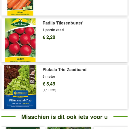
Radijs 'Riesenbutter'
1 portie zaad
€ 2,20
Pluksla Trio Zaadband
5 meter
€ 5,49
(1,10 €/m)
Misschien is dit ook iets voor u