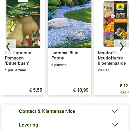
Pot Butternut
Isotoma 'Blue
Neudorff®
Pompoen
Foot®'
NeudoHum®
'Butterbush'
bloemenaarde
3 planten
1 portie zaad
20 liter
€ 12
€ 5,55
€ 10,99
(0,61 €/
Contact & Klantenservice
Levering