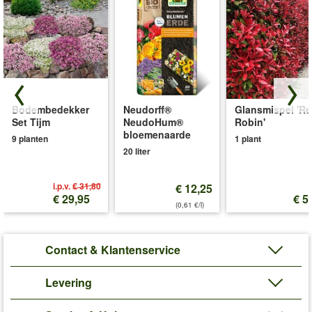
Bodembedekker
Neudorff®
Glansmispel 'R
Set Tijm
NeudoHum®
Robin'
bloemenaarde
9 planten
1 plant
20 liter
i.p.v.
€ 31,80
€ 12,25
€ 29,95
€ 5
(0,61 €/l)
Contact & Klantenservice
Levering