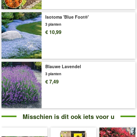
Levering omvat:
14 cm pot, ca. 40-60 cm hoog
'Siergrassen'
Plant- en Verzorgingstips
Isotoma 'Blue Foot®'
3 planten
€ 10,99
Blauwe Lavendel
3 planten
€ 7,49
Misschien is dit ook iets voor u