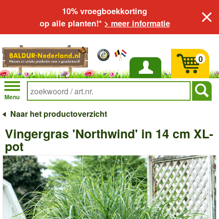
10% vroegboekkorting
op alle planten!*
> meer informatie
0
Inloggen
Menu
Naar het productoverzicht
Vingergras 'Northwind' in 14 cm XL-
pot