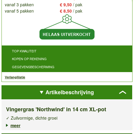
vanaf 3 pakken
€ 9,50
/ pak
vanaf 5 pakken
€ 8,50
/ pak
TOP KWALITEIT
KOPEN OP REKENING
GEGEVENSBESCHERMING
Verlanglijstje
Artikelbeschrijving
Vingergras 'Northwind' in 14 cm XL-pot
✓ Zuilvormige, dichte groei
✓ Blikvanger in de tuin, op het balkon & terras
meer
✓ Meerjarig & winterhard