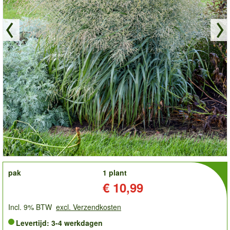
order
pak
1 plant
Prijs:
€ 10,99
Incl. 9% BTW
excl. Verzendkosten
Levertijd: 3-4 werkdagen