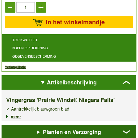
In het winkelmandje
TOP KWALITEIT
KOPEN OP REKENING
GEGEVENSBESCHERMING
Verlanglijstje
Artikelbeschrijving
Vingergras 'Prairie Winds® Niagara Falls'
✓ Aantrekkelijk blauwgroen blad
✓ Elegant overhangende groei
meer
✓ Decoratieve, crèmewitte bloempluimen
Planten en Verzorging
Het
vingergras 'Prairie Winds® Niagara Falls™'
is een
bijzonder siergras dat direct opvalt door zijn breed