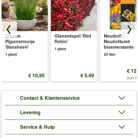
Blauwe
Glansmispel 'Red
Neudorff®
Pijpenstrootje
Robin'
NeudoHum®
'Banshee®'
bloemenaarde
1 plant
1 plant
20 liter
€ 12
€ 10,95
€ 5,49
(0,61 €/
Contact & Klantenservice
Levering
Service & Hulp