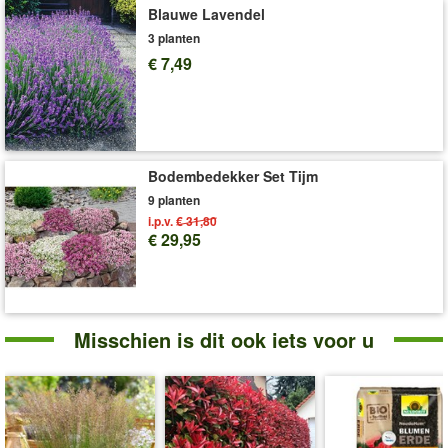
Voor een gezonde en krachtige groei adviseren wij een speciale
Blauwe Lavendel
siergrasmeststof (bijv. art.nr.
421
en
3511
).
3 planten
Art.nr.:
9465
€ 7,49
Levering omvat:
9x9 cm-pot
'Siergrassen'
Plant- en Verzorgingstips
Bodembedekker Set Tijm
9 planten
i.p.v.
€ 31,80
€ 29,95
Misschien is dit ook iets voor u