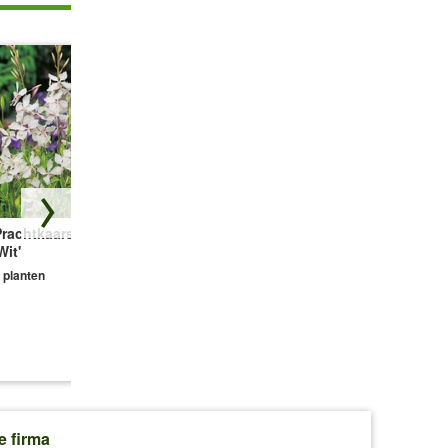
Prachtkaars Gaura
Geurende Tijm
Zonneoog
Wit'
collectie 'Colours'
'Orange Marble®'
 planten
3 planten
1 plant
€ 8,95
€ 11,39
€ 7,69
e firma