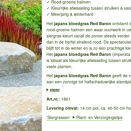
✓ Rood-groene halmen
✓ Kleurrijke afwisseling tussen struiken & vas
✓ Meerjarig & winterhard
Het
japans bloedgras Red Baron
ontvlamt d
rood-groene halmen een waar vuurwerk in uw 
siergras kleurt vanaf de zomer steeds verder 
dan in de herfst stralend rood. De spectaculai
blijft tot in de winter en is zo een prachtige kl
Het
japans bloedgras Red Baron
(imperata 
is ideaal als kleurrijke afwisseling tussen stru
vaste planten.
Het
japans bloedgras Red Baron
geeft de 
aan een zonnige tot halfschaduwrijke standpla
meer
Art.nr.:
1861
Levering omvat:
14 cm pot, ca. 40-50 cm h
'Siergrassen'
Plant- en Verzorgingstips