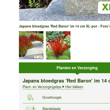
Japans bloedgras 'Red Baron' im 14 cm XL-pot - Foto’
Planten en Verzorging
Japans bloedgras 'Red Baron' im 14 
Plant- en Verzorgingstips
Hier klikken
Groeihoogte
Standplaats