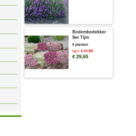
Bodembedekker
Set Tijm
9 planten
i.p.v.
€ 31,80
€ 29,95