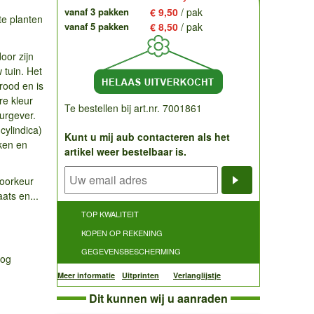
vanaf 3 pakken
€ 9,50
/ pak
te planten
vanaf 5 pakken
€ 8,50
/ pak
oor zijn
tuin. Het
rood en is
re kleur
Te bestellen bij art.nr. 7001861
eurgever.
cylindica)
Kunt u mij aub contacteren als het
iken en
artikel weer bestelbaar is.
voorkeur
Notificatieve
ats en...
TOP KWALITEIT
KOPEN OP REKENING
GEGEVENSBESCHERMING
oog
Meer informatie
Uitprinten
Verlanglijstje
Dit kunnen wij u aanraden