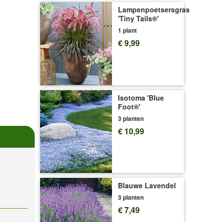
Lampenpoetsersgras
'Tiny Tails®'
1 plant
€ 9,99
Isotoma 'Blue
Foot®'
3 planten
€ 10,99
Blauwe Lavendel
3 planten
€ 7,49