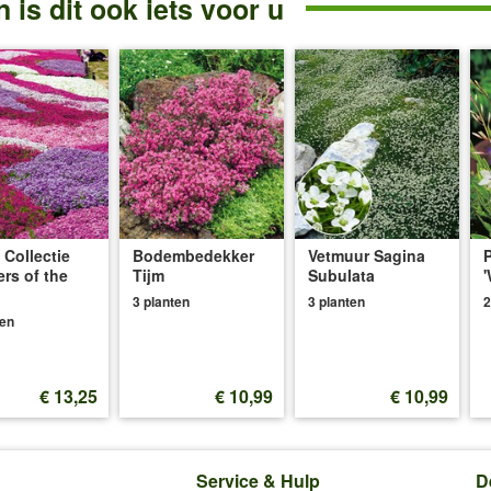
 is dit ook iets voor u
 Collectie
Bodembedekker
Vetmuur Sagina
ers of the
Tijm
Subulata
'
3 planten
3 planten
2
ten
€ 13,25
€ 10,99
€ 10,99
Service & Hulp
D