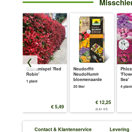
Misschien
'Red
Baron'
im
14
cm
XL-
pot
de
Glansmispel 'Red
Neudorff®
Phlox
lant
Robin'
NeudoHum®
'Flow
bloemenaarde
Sea'
1 plant
20 liter
4 plan
p.v.
€ 12,25
€ 12,25
 9,80
€ 5,49
(0,61 €/l)
Contact & Klantenservice
Levering