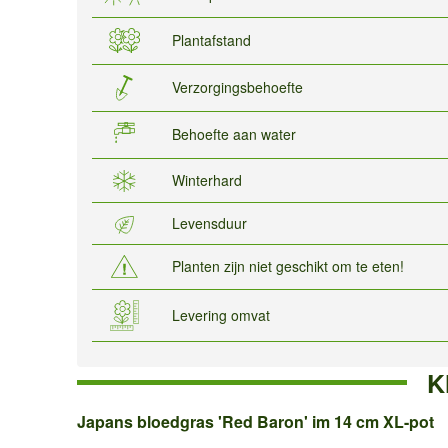
Plantafstand
Verzorgingsbehoefte
Behoefte aan water
Winterhard
Levensduur
Planten zijn niet geschikt om te eten!
Levering omvat
K
Japans
Japans bloedgras 'Red Baron' im 14 cm XL-pot
bloedgras