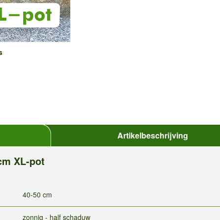
s
Artikelbeschrijving
cm XL-pot
40-50 cm
zonnig - half schaduw