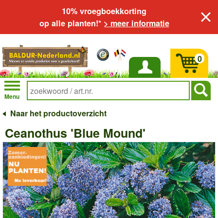
10% vroegboekkorting
op alle planten!*
> meer informatie
0
Inloggen
Menu
Naar het productoverzicht
Ceanothus 'Blue Mound'