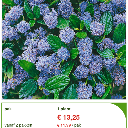
order
pak
1 plant
Prijs:
€ 13,25
vanaf 2 pakken
€ 11,99
/ pak