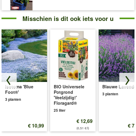
Misschien is dit ook iets voor u
Isotoma 'Blue
BIO Universele
Blauwe Lavende
Foot®'
Potgrond
3 planten
'Veelzijdig!'
3 planten
Floragard®
25 liter
€ 12,69
€ 10,99
€ 7
(0,51 €/l)