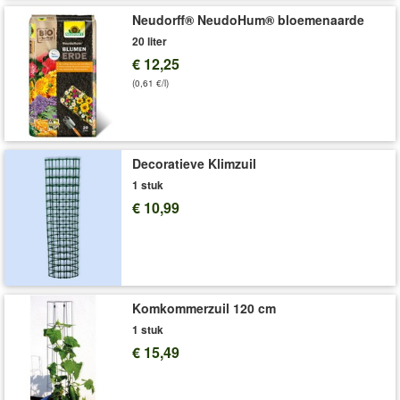
Levering omvat:
13 cm-pot 20-25 cm hoog
Neudorff® NeudoHum® bloemenaarde
'Ceanothus'
Plant- en Verzorgingstips
20 liter
€ 12,25
(0,61 €/l)
Decoratieve Klimzuil
1 stuk
€ 10,99
Komkommerzuil 120 cm
1 stuk
€ 15,49