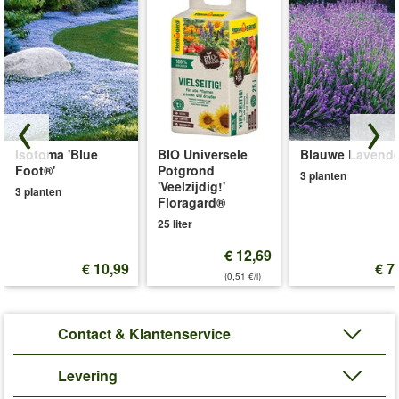
Isotoma 'Blue
BIO Universele
Blauwe Lavende
Foot®'
Potgrond
3 planten
'Veelzijdig!'
3 planten
Floragard®
25 liter
€ 12,69
€ 10,99
€ 7
(0,51 €/l)
Contact & Klantenservice
Levering