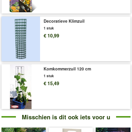
Art.nr.:
7001090
Levering omvat:
1,5-liter containerpot, ca. 20-25 cm hoog
'Hortensia’s'
Plant- en Verzorgingstips
Decoratieve Klimzuil
1 stuk
€ 10,99
Komkommerzuil 120 cm
1 stuk
€ 15,49
Misschien is dit ook iets voor u