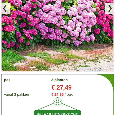
order
pak
3 planten
Prijs:
€ 27,49
vanaf 3 pakken
€ 24,95
/ pak