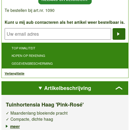
Te bestellen bij art.nr. 1090
Kunt u mij aub contacteren als het artikel weer bestelbaar is.
Noti
TOP KWALITEIT
KOPEN OP REKENING
GEGEVENSBESCHERMING
Verlanglijstje
Artikelbeschrijving
Tuinhortensia Haag 'Pink-Rosé'
✓ Maandenlang bloeiende pracht
✓ Compacte, dichte haag
✓ Winterhard & meerjarig
meer