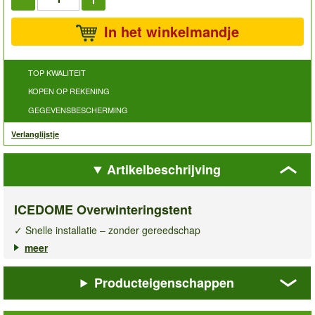
In het winkelmandje
TOP KWALITEIT
KOPEN OP REKENING
GEGEVENSBESCHERMING
Verlanglijstje
Artikelbeschrijving
ICEDOME Overwinteringstent
✓ Snelle installatie – zonder gereedschap
✓ 3-laags, UV-bestendig noppenfolie
meer
✓ Bescherming voor vorstgevoelige planten
Producteigenschappen
Met de
ICEDOME overwinteringstent
blijven uw kuip- en
potplanten ook tijdens de strengste winter veilig beschermd!