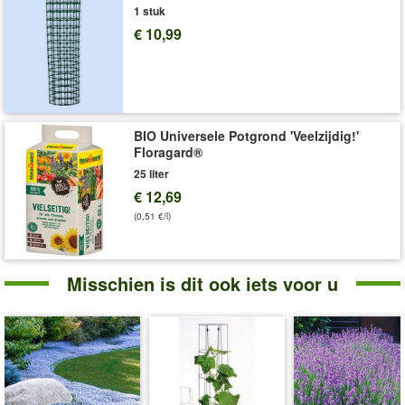
1 stuk
Veel goede redenen om voor de
ICEDOME
€ 10,99
overwinteringstent
te kiezen - de slimme, veelzijdige en
betrouwbare wintertent voor iedere tuinliefhebber!
Art.nr.:
9031
Levering omvat:
LxBxH: 120x120x180 cm
BIO Universele Potgrond 'Veelzijdig!'
Floragard®
25 liter
€ 12,69
(0,51 €/l)
Misschien is dit ook iets voor u