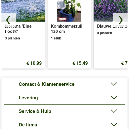
Isotoma 'Blue
Komkommerzuil
Blauwe Lavende
Foot®'
120 cm
3 planten
3 planten
1 stuk
€ 10,99
€ 15,49
€ 7
Contact & Klantenservice
Levering
Service & Hulp
De firma