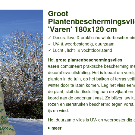
Groot
Plantenbeschermingsvli
'Varen' 180x120 cm
✓ Decoratieve & praktische winterbeschermi
✓ UV- & weerbestendig, duurzaam
✓ Lucht-, licht- & vochtdoorlatend
Het
grote plantenbeschermingsvlies
varen
combineert praktische bescherming m
decoratieve uitstraling. Het is ideaal om vors
planten in de tuin, op het balkon of terras veil
winter door te laten komen. Leg het vlies ee
de plant, sluit de ritssluiting aan de zijkant en 
koord aan de onderkant vast. Zo blijven uw k
rozen en sierstruiken beschermd tegen vorst
ijs en wind.
Het duurzame vlies is UV- en weerbestendig e
meer