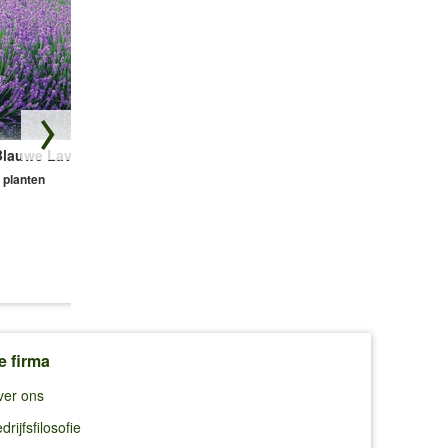
Blauwe Lavendel
Bodembedekker
Glansmispel 'Red
Set Tijm
Robin'
 planten
9 planten
1 plant
i.p.v.
€ 31,80
€ 7,49
€ 29,95
€ 5,49
e firma
ver ons
drijfsfilosofie