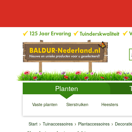
Planten
Vaste planten
Sierstruiken
Heesters
↓
↓
↓
↓
Start
Tuinaccessoires
Plantaccessoires
Decorati