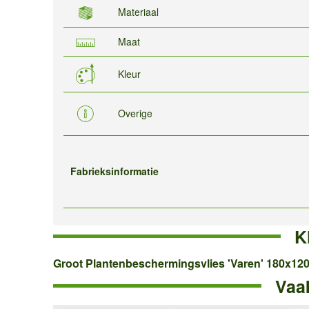
Materiaal
Maat
Kleur
Overige
Fabrieksinformatie
K
Groot
Groot Plantenbeschermingsvlies 'Varen' 180x12
Vaa
Plantenbeschermingsvlies
'Varen'