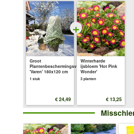
180x120
cm
+
Groot
Winterharde
Plantenbeschermingsvlies
ijsbloem 'Hot Pink
'Varen' 180x120 cm
Wonder'
1 stuk
3 planten
€ 24,49
€ 13,25
Misschien