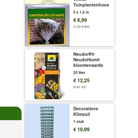
Tuinplantenhoes
5 x 1,5 m
€ 6,99
(1,03 €/qm)
Neudorff®
NeudoHum®
bloemenaarde
20 liter
€ 12,25
(0,61 €/l)
Decoratieve
Klimzuil
1 stuk
€ 10,99