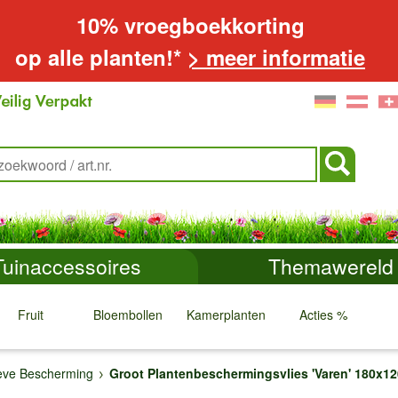
10% vroegboekkorting
op alle planten!*
> meer informatie
Tuinaccessoires
Themawereld
Fruit
Bloembollen
Kamerplanten
Acties %
↓
↓
↓
↓
eve Bescherming
Groot Plantenbeschermingsvlies 'Varen' 180x1