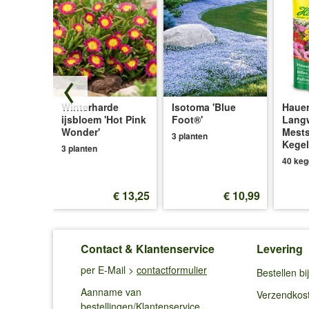
rs Gaura
Winterharde
Isotoma 'Blue
Hauer
ijsbloem 'Hot Pink
Foot®'
Lang
Wonder'
Mests
3 planten
Kegel
3 planten
40 keg
€ 8,95
€ 13,25
€ 10,99
Contact & Klantenservice
Levering
per E-Mail >
contactformulier
Bestellen b
Aanname van
Verzendkos
bestellingen/Klantenservice