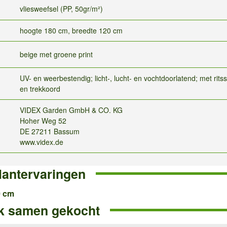
vliesweefsel (PP, 50gr/m²)
hoogte 180 cm, breedte 120 cm
beige met groene print
UV- en weerbestendig; licht-, lucht- en vochtdoorlatend; met ritss
en trekkoord
VIDEX Garden GmbH & CO. KG
Hoher Weg 52
DE 27211 Bassum
www.videx.de
lantervaringen
0 cm
k samen gekocht