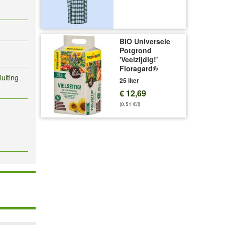
BIO Universele
Potgrond
'Veelzijdig!'
Floragard®
luiting
25 liter
€ 12,69
(0,51 €/l)