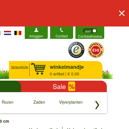
aan
Inloggen
Contact
Contrastmodus
winkelmandje
Verlanglijstje
0
artikel | € 0,00
Sale
%
Rozen
Zaden
Vijverplanten
Rariteiten
b
↓
↓
↓
↓
20 cm