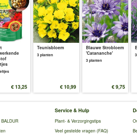
t
Teunisbloem
Blauwe Strobloem
werkende
'Catananche'
3 planten
3
tof
3 planten
tjes
eltjes
€ 13,25
€ 10,99
€ 9,75
Service & Hulp
D
ij BALDUR
Plant- & Verzorgingstips
O
ten
Veel gestelde vragen (FAQ)
Be