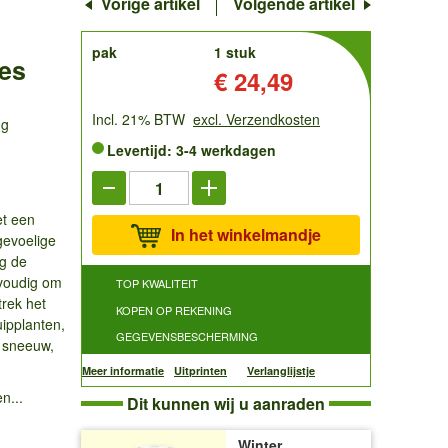
Vorige artikel
Volgende artikel
order
pak
1 stuk
es
Prijs:
€ 24,49
Incl. 21% BTW
excl. Verzendkosten
ng
Levertijd: 3-4 werkdagen
et een
In het winkelmandje
tgevoelige
ig de
nvoudig om
TOP KWALITEIT
trek het
KOPEN OP REKENING
uipplanten,
GEGEVENSBESCHERMING
, sneeuw,
Meer informatie
Uitprinten
Verlanglijstje
n...
Dit kunnen wij u aanraden
Winter