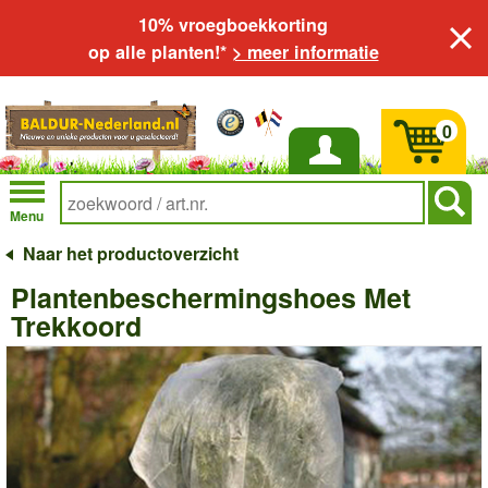
10% vroegboekkorting
op alle planten!*
> meer informatie
0
Inloggen
Menu
Naar het productoverzicht
Plantenbeschermingshoes Met
Trekkoord