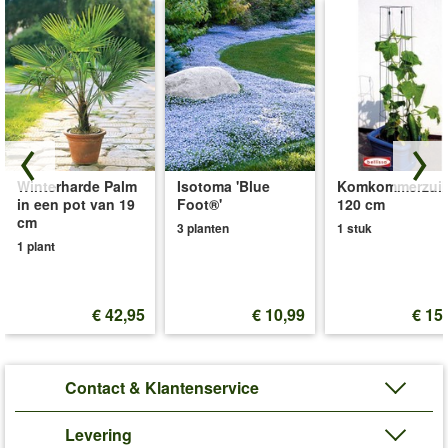
Winterharde Palm
Isotoma 'Blue
Komkommerzuil
in een pot van 19
Foot®'
120 cm
cm
3 planten
1 stuk
1 plant
€ 42,95
€ 10,99
€ 15
Contact & Klantenservice
Levering