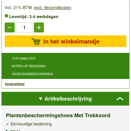
Incl. 21% BTW
excl. Verzendkosten
Levertijd: 3-4 werkdagen
In het winkelmandje
TOP KWALITEIT
KOPEN OP REKENING
GEGEVENSBESCHERMING
Verlanglijstje
Artikelbeschrijving
Plantenbeschermingshoes Met Trekkoord
✓ Eenvoudige bediening
✓ Bescherming tegen vorst & sneeuw
meer