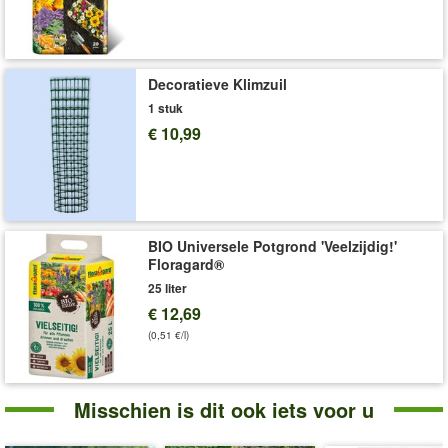
Decoratieve Klimzuil
1 stuk
€ 10,99
BIO Universele Potgrond 'Veelzijdig!'
Floragard®
25 liter
€ 12,69
(0,51 €/l)
Misschien is dit ook iets voor u