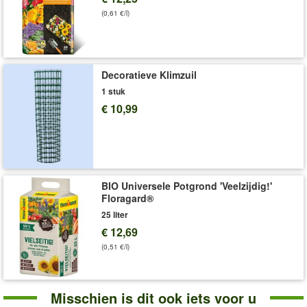
Art.nr.:
8206
(0,61 €/l)
Levering omvat:
110 x 60 cm
Decoratieve Klimzuil
1 stuk
€ 10,99
BIO Universele Potgrond 'Veelzijdig!'
Floragard®
25 liter
€ 12,69
(0,51 €/l)
Misschien is dit ook iets voor u