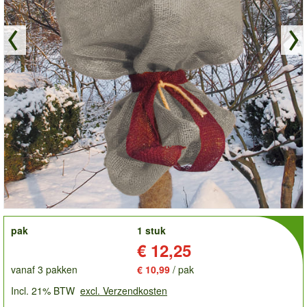
order
pak
1 stuk
Prijs:
€ 12,25
vanaf 3 pakken
€ 10,99
/ pak
Incl. 21% BTW
excl. Verzendkosten