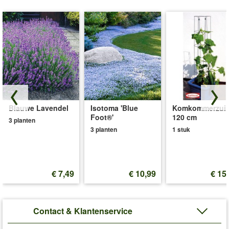
Blauwe Lavendel
Isotoma 'Blue
Komkommerzuil
Foot®'
120 cm
3 planten
3 planten
1 stuk
€ 7,49
€ 10,99
€ 15
Contact & Klantenservice