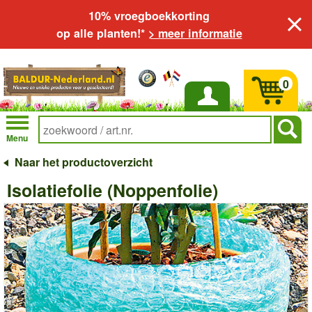
10% vroegboekkorting
op alle planten!*
> meer informatie
0
Inloggen
Menu
Naar het productoverzicht
Isolatiefolie (Noppenfolie)