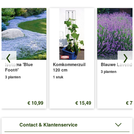
Isotoma 'Blue
Komkommerzuil
Blauwe Lavende
Foot®'
120 cm
3 planten
3 planten
1 stuk
€ 10,99
€ 15,49
€ 7
Contact & Klantenservice