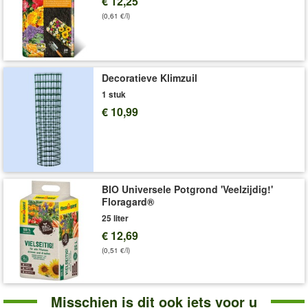
€ 12,25
Levering omvat:
5 x 0,5 m
(0,61 €/l)
Decoratieve Klimzuil
1 stuk
€ 10,99
BIO Universele Potgrond 'Veelzijdig!'
Floragard®
25 liter
€ 12,69
(0,51 €/l)
Misschien is dit ook iets voor u