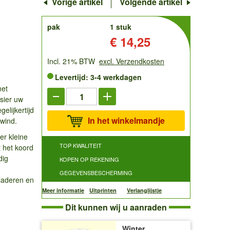
Vorige artikel
Volgende artikel
order
pak
1 stuk
Prijs:
€ 14,25
Incl. 21% BTW
excl. Verzendkosten
Levertijd: 3-4 werkdagen
met
rsier uw
elijkertijd
In het winkelmandje
 wind.
er kleine
TOP KWALITEIT
t het koord
dig
KOPEN OP REKENING
GEGEVENSBESCHERMING
bladeren en
Meer informatie
Uitprinten
Verlanglijstje
Dit kunnen wij u aanraden
Winter