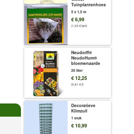
Tuinplantenhoes
5 x 1,5 m
€ 6,99
(1,03 €/qm)
Neudorff®
NeudoHum®
bloemenaarde
20 liter
€ 12,25
(0,61 €/l)
Decoratieve
Klimzuil
1 stuk
€ 10,99