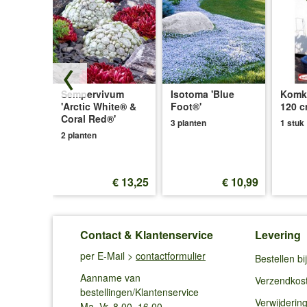
ekker
Sempervivum
Isotoma 'Blue
Komk
'Arctic White® &
Foot®'
120 
Coral Red®'
3 planten
1 stuk
2 planten
p.v.
€ 31,80
 29,95
€ 13,25
€ 10,99
Contact & Klantenservice
Levering
per E-Mail >
contactformulier
Bestellen b
Aanname van
Verzendkos
bestellingen/Klantenservice
Verwijderin
Ma–Vr, 8.00–16.00