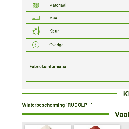
Materiaal
Maat
Kleur
Overige
Fabrieksinformatie
K
Winterbescherming
Winterbescherming 'RUDOLPH'
Vaa
'RUDOLPH'