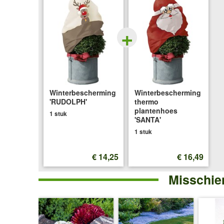
+
Winterbescherming
Winterbescherming
'RUDOLPH'
thermo
plantenhoes
1 stuk
'SANTA'
1 stuk
€ 14,25
€ 16,49
Misschien