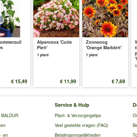
ommerzuil
Alpenroos 'Cutie
Zonneoog
cm
Pie®'
'Orange Marble®'
1 plant
1 plant
1
€ 15,49
€ 11,99
€ 7,69
Service & Hulp
D
ij BALDUR
Plant- & Verzorgingstips
O
ten
Veel gestelde vragen (FAQ)
Be
g- en
Betalingsmogelijkheden
To