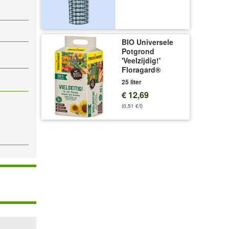
BIO Universele
Potgrond
'Veelzijdig!'
Floragard®
25 liter
€ 12,69
(0,51 €/l)