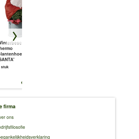
Winterbescherming
Kokos Afdekschijf
Watergeefsysteem
thermo
37cm donkerbruin
6 stuks
plantenhoes
1 stuk
'SANTA'
 stuk
€ 16,49
€ 6,69
€ 8,99
e firma
ver ons
drijfsfilosofie
egankelijkheidsverklaring