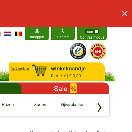
aan
Inloggen
Contact
Contrastmodus
winkelmandje
Verlanglijstje
0
artikel | € 0,00
Sale
%
Rozen
Zaden
Vijverplanten
Rariteiten
b
↓
↓
↓
↓