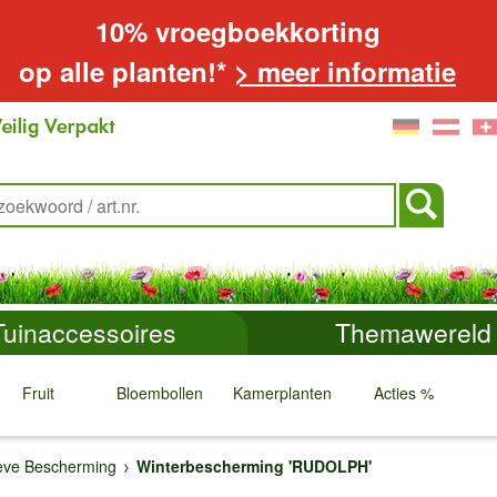
10% vroegboekkorting
op alle planten!*
> meer informatie
Tuinaccessoires
Themawereld
Fruit
Bloembollen
Kamerplanten
Acties %
↓
↓
↓
↓
eve Bescherming
Winterbescherming 'RUDOLPH'