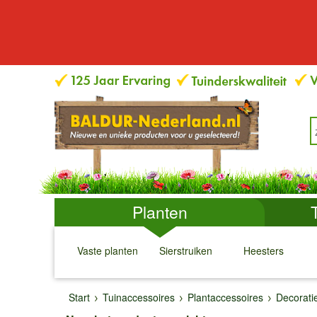
Planten
Vaste planten
Sierstruiken
Heesters
↓
↓
↓
↓
Start
Tuinaccessoires
Plantaccessoires
Decorati