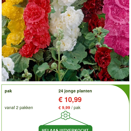
order
pak
24 jonge planten
Prijs:
€ 10,99
vanaf 2 pakken
€ 9,99
/ pak