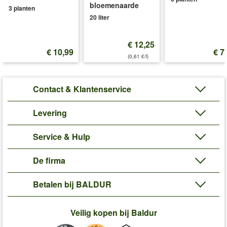
bloemenaarde
3 planten
20 liter
€ 12,25
€ 10,99
€ 7
(0,61 €/l)
Contact & Klantenservice
Levering
Service & Hulp
De firma
Betalen bij BALDUR
Veilig kopen bij Baldur