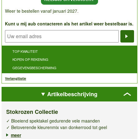
Weer te bestellen vanaf januari 2027.
Kunt u mij aub contacteren als het artikel weer bestelbaar is.
Noti
TOP KWALITEIT
KOPEN OP REKENING
GEGEVENSBESCHERMING
Verlanglijstje
Artikelbeschrijving
Stokrozen Collectie
✓ Bloeiend spektakel gedurende vele maanden
✓ Betoverende kleurenmix van donkerrood tot geel
✓ Winterhard & meerjarig
meer