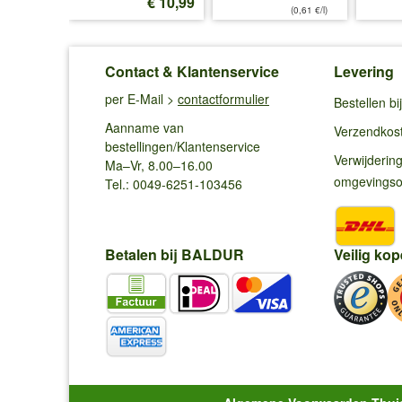
€ 16,45
€ 10,99
(0,61 €/l)
Contact & Klantenservice
Levering
per E-Mail >
contactformulier
Bestellen b
Aanname van
Verzendkos
bestellingen/Klantenservice
Verwijderin
Ma–Vr, 8.00–16.00
omgevings
Tel.: 0049-6251-103456
Betalen bij BALDUR
Veilig kop