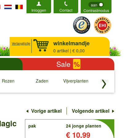
aan
Inloggen
Contact
Contrastmodus
winkelmandje
Verlanglijstje
0
artikel | € 0,00
Sale
%
Rozen
Zaden
Vijverplanten
Rariteiten
b
↓
↓
↓
↓
Vorige artikel
Volgende artikel
Magic
order
pak
24 jonge planten
Prijs:
€ 10,99