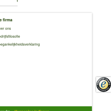
€ 13,25
€ 10,99
€ 10,99
e firma
ver ons
drijfsfilosofie
egankelijkheidsverklaring