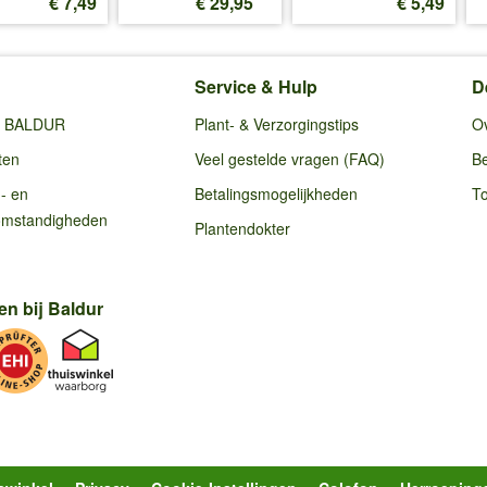
€ 7,49
€ 29,95
€ 5,49
Service & Hulp
D
ij BALDUR
Plant- & Verzorgingstips
O
ten
Veel gestelde vragen (FAQ)
Be
g- en
Betalingsmogelijkheden
To
omstandigheden
Plantendokter
en bij Baldur