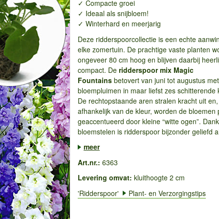
✓ Compacte groei
✓ Ideaal als snijbloem!
✓ Winterhard en meerjarig
Deze ridderspoorcollectie is een echte aanwi
elke zomertuin. De prachtige vaste planten 
ongeveer 80 cm hoog en blijven daarbij heerli
compact. De
ridderspoor mix Magic
Fountains
betovert van juni tot augustus met
bloempluimen in maar liefst zes schitterende 
De rechtopstaande aren stralen kracht uit en,
afhankelijk van de kleur, worden de bloemen 
geaccentueerd door kleine “witte ogen”. Dankz
bloemstelen is ridderspoor bijzonder geliefd al
meer
Art.nr.:
6363
Levering omvat:
kluithoogte 2 cm
'Ridderspoor'
Plant- en Verzorgingstips