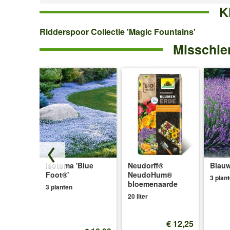
K
Ridderspoor
Ridderspoor Collectie 'Magic Fountains'
Misschien
Collectie
'Magic
Fountains'
de
Isotoma 'Blue
Neudorff®
Blauw
n
Foot®'
NeudoHum®
3 plan
bloemenaarde
3 planten
20 liter
€ 12,25