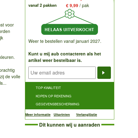
vanaf 2 pakken
€ 9,99
/ pak
nst voor
worden
jk
Weer te bestellen vanaf januari 2027.
Kunt u mij aub contacteren als het
kleuren.
artikel weer bestelbaar is.
prachtig
ij de volle
Notificatieve
s...
TOP KWALITEIT
KOPEN OP REKENING
GEGEVENSBESCHERMING
Meer informatie
Uitprinten
Verlanglijstje
Dit kunnen wij u aanraden