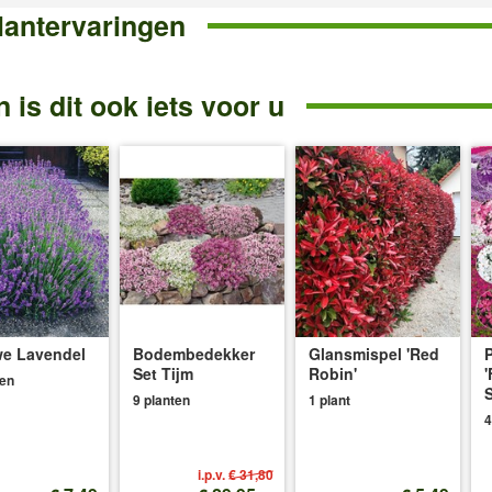
lantervaringen
 is dit ook iets voor u
e Lavendel
Bodembedekker
Glansmispel 'Red
P
Set Tijm
Robin'
'
ten
S
9 planten
1 plant
4
i.p.v.
€ 31,80