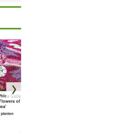
hlox Collectie
Bodembedekker
Vetmuur Sagina
Flowers of the
Tijm
Subulata
ea'
3 planten
3 planten
 planten