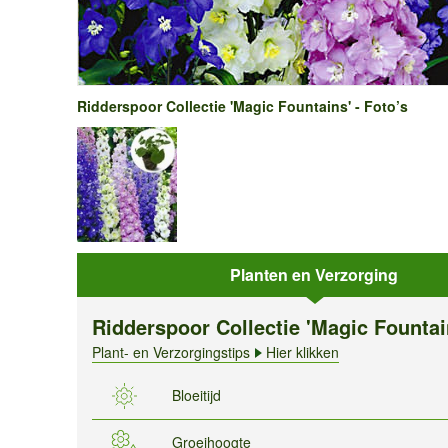
Ridderspoor Collectie 'Magic Fountains' - Foto’s
Planten en Verzorging
Ridderspoor Collectie 'Magic Fountai
Plant- en Verzorgingstips
Hier klikken
Bloeitijd
Groeihoogte