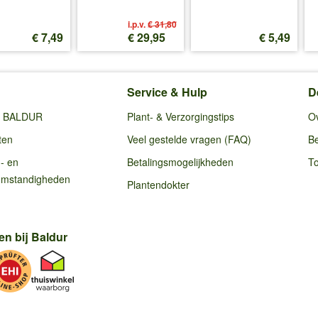
i.p.v.
€ 31,80
€ 7,49
€ 29,95
€ 5,49
Service & Hulp
D
ij BALDUR
Plant- & Verzorgingstips
O
ten
Veel gestelde vragen (FAQ)
Be
g- en
Betalingsmogelijkheden
To
omstandigheden
Plantendokter
en bij Baldur