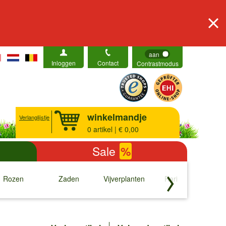
aan
Inloggen
Contact
Contrastmodus
winkelmandje
Verlanglijstje
0
artikel | € 0,00
Sale
%
Rozen
Zaden
Vijverplanten
Rariteiten
b
↓
↓
↓
↓