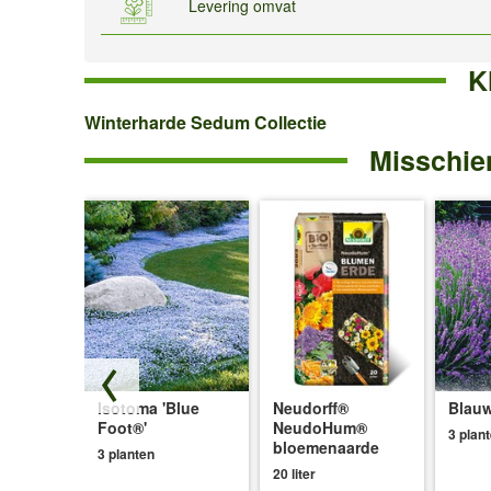
Levering omvat
K
Winterharde
Winterharde Sedum Collectie
Misschien
Sedum
Collectie
Isotoma 'Blue
Neudorff®
Blauw
ce®'
Foot®'
NeudoHum®
3 plan
bloemenaarde
3 planten
20 liter