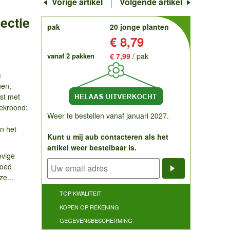
Vorige artikel
Volgende artikel
ectie
order
pak
20 jonge planten
Prijs:
€ 8,79
vanaf 2 pakken
€ 7,99
/ pak
m
nen,
ast met
bekroond:
Weer te bestellen vanaf januari 2027.
n het
Kunt u mij aub contacteren als het
artikel weer bestelbaar is.
evige
goed
ze...
Notificatieve
TOP KWALITEIT
KOPEN OP REKENING
GEGEVENSBESCHERMING