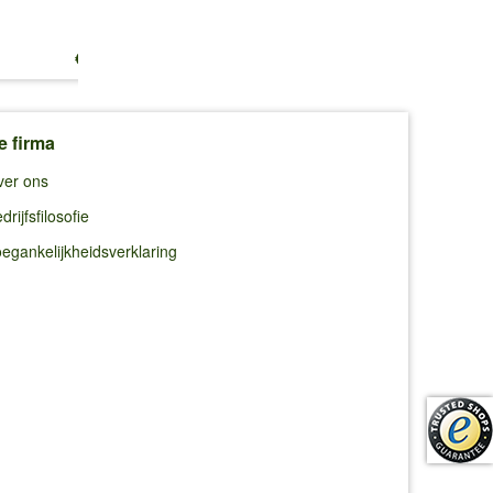
€ 13,25
€ 10,99
€ 10,99
e firma
ver ons
drijfsfilosofie
egankelijkheidsverklaring