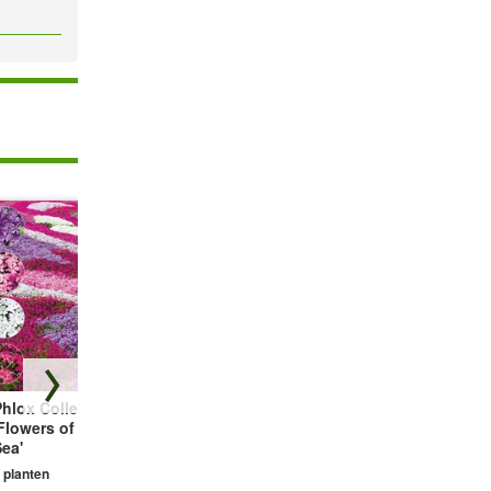
hlox Collectie
Bodembedekker
Vetmuur Sagina
Flowers of the
Tijm
Subulata
ea'
3 planten
3 planten
 planten