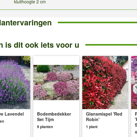
kluithoogte 2 cm
lantervaringen
 is dit ook iets voor u
e Lavendel
Bodembedekker
Glansmispel 'Red
P
Set Tijm
Robin'
'
ten
S
9 planten
1 plant
4