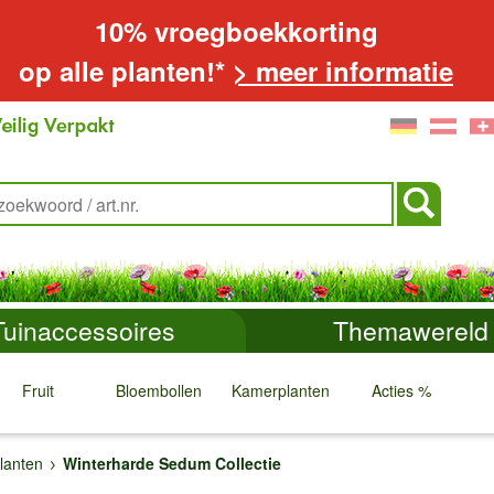
10% vroegboekkorting
op alle planten!*
> meer informatie
Tuinaccessoires
Themawereld
Fruit
Bloembollen
Kamerplanten
Acties %
↓
↓
↓
↓
lanten
Winterharde Sedum Collectie