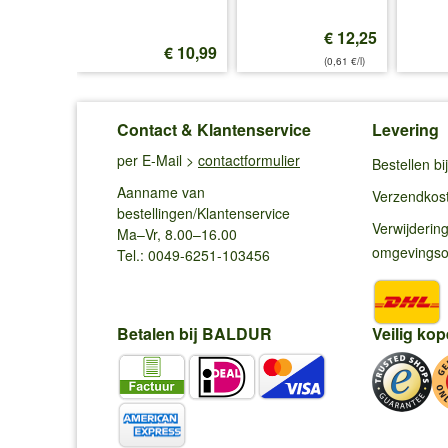
€ 12,25
€ 12,99
€ 10,99
(0,61 €/l)
Contact & Klantenservice
Levering
per E-Mail >
contactformulier
Bestellen b
Aanname van
Verzendkos
bestellingen/Klantenservice
Verwijderin
Ma–Vr, 8.00–16.00
omgevings
Tel.: 0049-6251-103456
Betalen bij BALDUR
Veilig kop