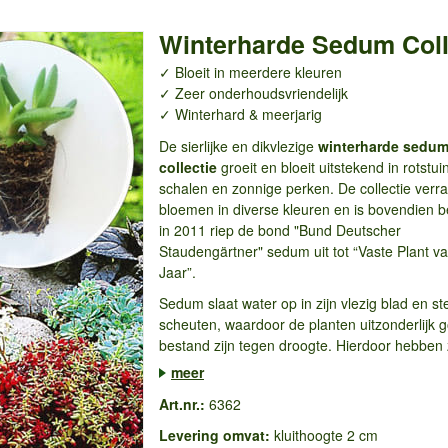
Winterharde Sedum Coll
✓ Bloeit in meerdere kleuren
✓ Zeer onderhoudsvriendelijk
✓ Winterhard & meerjarig
De sierlijke en dikvlezige
winterharde sedu
collectie
groeit en bloeit uitstekend in rotstui
schalen en zonnige perken. De collectie verr
bloemen in diverse kleuren en is bovendien 
in 2011 riep de bond "Bund Deutscher
Staudengärtner" sedum uit tot “Vaste Plant va
Jaar”.
Sedum slaat water op in zijn vlezig blad en st
scheuten, waardoor de planten uitzonderlijk 
bestand zijn tegen droogte. Hierdoor hebben 
meer
Art.nr.:
6362
Levering omvat:
kluithoogte 2 cm