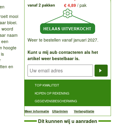
vanaf 2 pakken
€ 4,89
/ pak
ten
roeit mooi
aar bloei.
e woord
haar naam
Weer te bestellen vanaf januari 2027.
t een
een hoogte
Kunt u mij aub contacteren als het
is
artikel weer bestelbaar is.
r
tten en
Notificatieve
TOP KWALITEIT
KOPEN OP REKENING
GEGEVENSBESCHERMING
Meer informatie
Uitprinten
Verlanglijstje
Dit kunnen wij u aanraden