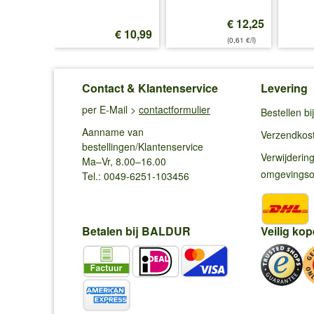
€ 12,25
€ 12,99
€ 10,99
(0,61 €/l)
Contact & Klantenservice
Levering
per E-Mail >
contactformulier
Bestellen b
Aanname van
Verzendkos
bestellingen/Klantenservice
Verwijderin
Ma–Vr, 8.00–16.00
omgevings
Tel.: 0049-6251-103456
Betalen bij BALDUR
Veilig kop