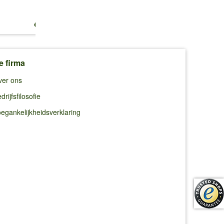
€ 13,25
€ 10,99
€ 10,99
e firma
ver ons
drijfsfilosofie
egankelijkheidsverklaring