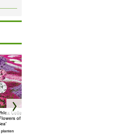
hlox Collectie
Bodembedekker
Vetmuur Sagina
Flowers of the
Tijm
Subulata
ea'
3 planten
3 planten
 planten