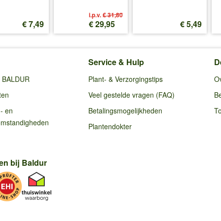
i.p.v.
€ 31,80
€ 7,49
€ 29,95
€ 5,49
Service & Hulp
D
ij BALDUR
Plant- & Verzorgingstips
O
ten
Veel gestelde vragen (FAQ)
Be
g- en
Betalingsmogelijkheden
To
omstandigheden
Plantendokter
en bij Baldur