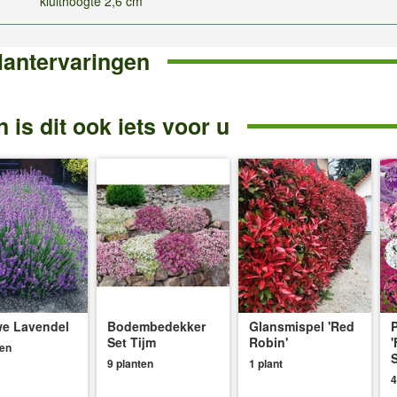
kluithoogte 2,6 cm
lantervaringen
 is dit ook iets voor u
e Lavendel
Bodembedekker
Glansmispel 'Red
P
Set Tijm
Robin'
'
ten
S
9 planten
1 plant
4