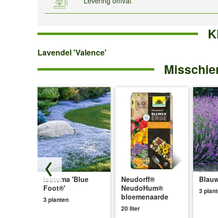
Levering omvat
K
Lavendel
Lavendel 'Valence'
Misschien
'Valence'
Isotoma 'Blue
Neudorff®
Blauw
ce®'
Foot®'
NeudoHum®
3 plan
bloemenaarde
3 planten
20 liter