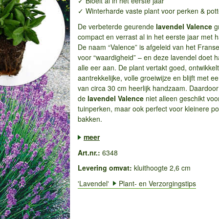
✓ Bloeit al in het eerste jaar
✓ Winterharde vaste plant voor perken & pot
De verbeterde geurende
lavendel Valence
g
compact en verrast al in het eerste jaar met h
De naam “Valence” is afgeleid van het Frans
voor “waardigheid” – en deze lavendel doet 
alle eer aan. De plant vertakt goed, ontwikkel
aantrekkelijke, volle groeiwijze en blijft met 
van circa 30 cm heerlijk handzaam. Daardoor 
de
lavendel Valence
niet alleen geschikt voo
tuinperken, maar ook perfect voor kleinere po
bakken.
...
meer
Art.nr.:
6348
Levering omvat:
kluithoogte 2,6 cm
'Lavendel'
Plant- en Verzorgingstips