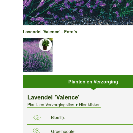
Lavendel 'Valence' - Foto’s
Planten en Verzorging
Lavendel 'Valence'
Plant- en Verzorgingstips
Hier klikken
Bloeitijd
Groeihoogte