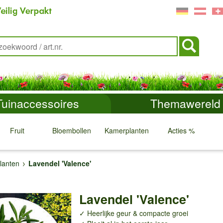
Tuinaccessoires
Themawereld
Fruit
Bloembollen
Kamerplanten
Acties %
↓
↓
↓
↓
lanten
Lavendel 'Valence'
Lavendel 'Valence'
✓ Heerlijke geur & compacte groei