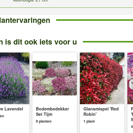
lantervaringen
 is dit ook iets voor u
e Lavendel
Bodembedekker
Glansmispel 'Red
P
Set Tijm
Robin'
'
ten
S
9 planten
1 plant
4