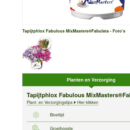
Tapijtphlox Fabulous MixMasters®Fabulata - Foto’s
Planten en Verzorging
Tapijtphlox Fabulous MixMasters®Fa
Plant- en Verzorgingstips
Hier klikken
Bloeitijd
Groeihoogte