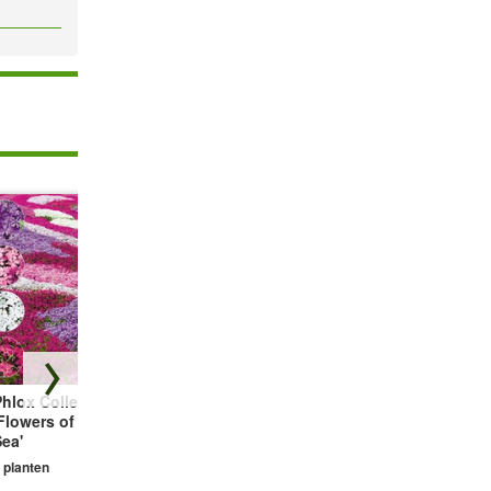
hlox Collectie
Bodembedekker
Vetmuur Sagina
Flowers of the
Tijm
Subulata
ea'
3 planten
3 planten
 planten