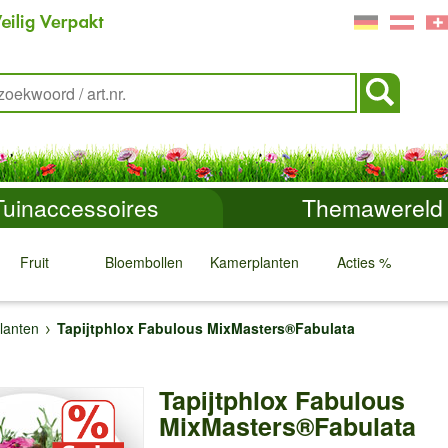
Tuinaccessoires
Themawereld
Fruit
Bloembollen
Kamerplanten
Acties %
↓
↓
↓
↓
lanten
Tapijtphlox Fabulous MixMasters®Fabulata
Tapijtphlox Fabulous
MixMasters®Fabulata