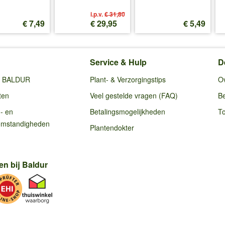
i.p.v.
€ 31,80
€ 7,49
€ 29,95
€ 5,49
Service & Hulp
D
ij BALDUR
Plant- & Verzorgingstips
O
ten
Veel gestelde vragen (FAQ)
Be
g- en
Betalingsmogelijkheden
To
omstandigheden
Plantendokter
en bij Baldur