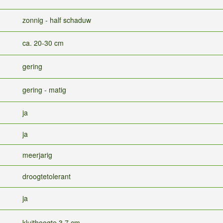
zonnig - half schaduw
ca. 20-30 cm
gering
gering - matig
ja
ja
meerjarig
droogtetolerant
ja
kluithoogte 3,7 cm