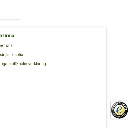
€ 13,25
€ 10,99
€ 10,99
e firma
ver ons
drijfsfilosofie
egankelijkheidsverklaring