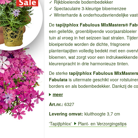
✓ Rijkbloeiende bodembedekker
✓ Spectaculaire 3-kleurige bloemenzee
✓ Winterharde & onderhoudsvriendelijke vast
De
tapijtphlox Fabulous MIxMasters® Fab
een geliefde, groenblijvende voorjaarsbloeier
tuin al vroeg in het seizoen laat stralen. Tijde
bloeiperiode worden de dichte, frisgroene
plantentapijten volledig bedekt met een over
bloemen, wat zorgt voor een indrukwekkende
kleurenpracht in drie harmonieuze tinten.
De sterke
tapijtphlox
Fabulous MIxMaster
Fabulata
is uitermate geschikt voor rotstuine
borders en als bodembedekker. Dankzij de co
meer
Art.nr.:
6327
Levering omvat:
kluithoogte 3,7 cm
'Tapijtphlox'
Plant- en Verzorgingstips