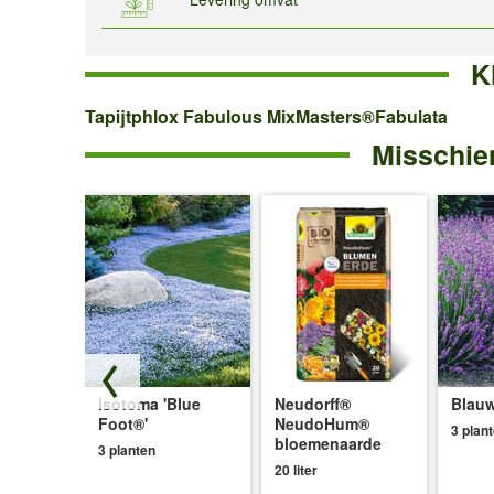
K
Tapijtphlox
Tapijtphlox Fabulous MixMasters®Fabulata
Misschien
Fabulous
MixMasters®Fabulata
Isotoma 'Blue
Neudorff®
Blauw
ce®'
Foot®'
NeudoHum®
3 plan
bloemenaarde
3 planten
20 liter