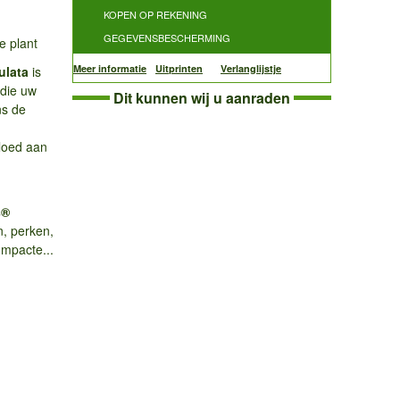
KOPEN OP REKENING
GEGEVENSBESCHERMING
e plant
Meer informatie
Uitprinten
Verlanglijstje
ulata
is
 die uw
Dit kunnen wij u aanraden
ns de
vloed aan
s®
n, perken,
mpacte...