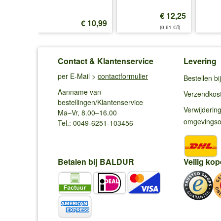
€ 12,25
€ 12,99
€ 10,99
(0,61 €/l)
Contact & Klantenservice
Levering
per E-Mail >
contactformulier
Bestellen b
Aanname van
Verzendkos
bestellingen/Klantenservice
Verwijderin
Ma–Vr, 8.00–16.00
omgevings
Tel.: 0049-6251-103456
Betalen bij BALDUR
Veilig kop