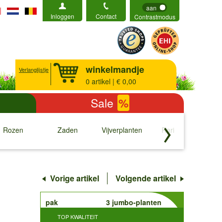
aan
Inloggen
Contact
Contrastmodus
winkelmandje
Verlanglijstje
0
artikel | € 0,00
Sale
%
Rozen
Zaden
Vijverplanten
Rariteiten
b
↓
↓
↓
↓
Vorige artikel
Volgende artikel
order
pak
3 jumbo-planten
TOP KWALITEIT