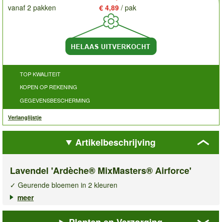
vanaf 2 pakken
€ 4,89
/ pak
TOP KWALITEIT
KOPEN OP REKENING
GEGEVENSBESCHERMING
Verlanglijstje
Artikelbeschrijving
Lavendel 'Ardèche® MixMasters® Airforce'
✓ Geurende bloemen in 2 kleuren
✓ Compacte groeiwijze
meer
✓ Mooie & gelijkmatige bloei
Planten en Verzorging
De
lavendel Ardèche® MixMasters® Airforce
zal uw tuin