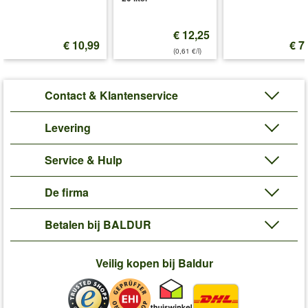
'Lavendel 'Ardèche® MixMasters® Airforce''
Plant- en Verzorgingstips
€ 12,25
€ 10,99
€ 7
(0,61 €/l)
Contact & Klantenservice
Levering
Service & Hulp
De firma
Betalen bij BALDUR
Veilig kopen bij Baldur