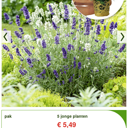
order
pak
5 jonge planten
Prijs:
€ 5,49