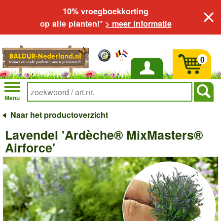
10% vroegboekkorting
op alle planten!*
> meer informatie
0
Inloggen
Menu
Naar het productoverzicht
Lavendel 'Ardèche® MixMasters®
Airforce'