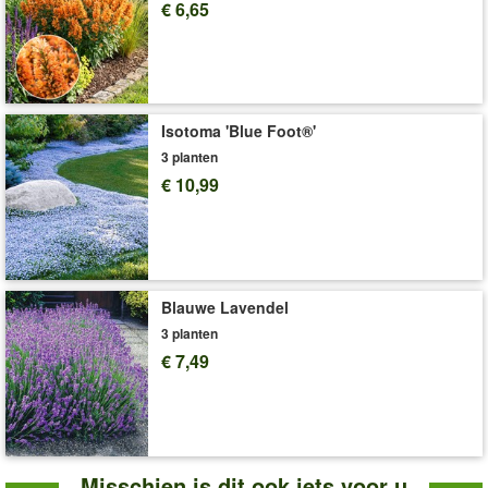
€ 6,65
Levering omvat:
grootte I
'Veronika 'Cupido''
Plant- en Verzorgingstips
Isotoma 'Blue Foot®'
3 planten
€ 10,99
Blauwe Lavendel
3 planten
€ 7,49
Misschien is dit ook iets voor u