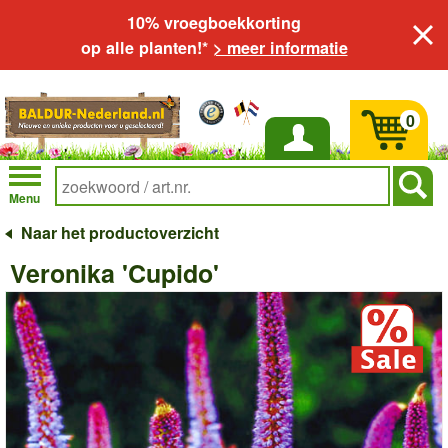
10% vroegboekkorting
op alle planten!*
> meer informatie
0
Inloggen
Menu
Naar het productoverzicht
Veronika 'Cupido'