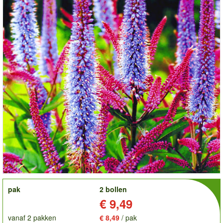
order
pak
2 bollen
Prijs:
€ 9,49
vanaf 2 pakken
€ 8,49
/ pak