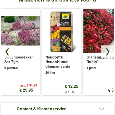
Bodembedekker
Neudorff®
Glansmispel 'R
Set Tijm
NeudoHum®
Robin'
bloemenaarde
9 planten
1 plant
20 liter
i.p.v.
€ 31,80
€ 12,25
€ 29,95
€ 5
(0,61 €/l)
Contact & Klantenservice