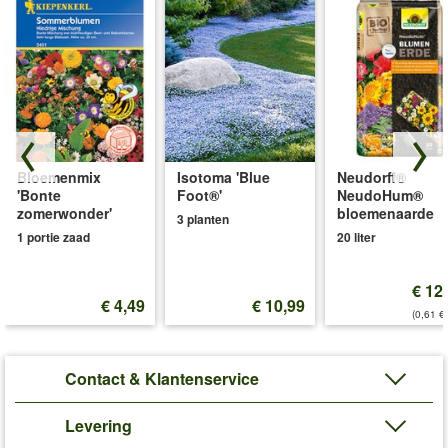
Bloemenmix
Isotoma 'Blue
Neudorff®
'Bonte
Foot®'
NeudoHum®
zomerwonder'
bloemenaarde
3 planten
1 portie zaad
20 liter
€ 12
€ 4,49
€ 10,99
(0,61 €/
Contact & Klantenservice
Levering