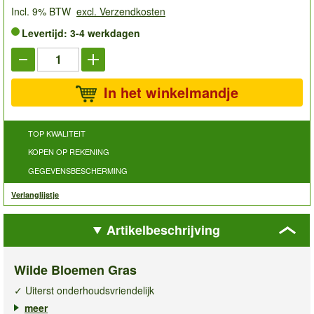
Incl. 9% BTW
excl. Verzendkosten
Levertijd: 3-4 werkdagen
In het winkelmandje
TOP KWALITEIT
KOPEN OP REKENING
GEGEVENSBESCHERMING
Verlanglijstje
Artikelbeschrijving
Wilde Bloemen Gras
✓ Uiterst onderhoudsvriendelijk
✓ Belangrijke voedselbron voor bijen & vlinders
meer