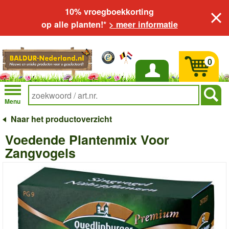
10% vroegboekkorting
op alle planten!*
> meer informatie
0
Inloggen
Menu
Naar het productoverzicht
Voedende Plantenmix Voor
Zangvogels