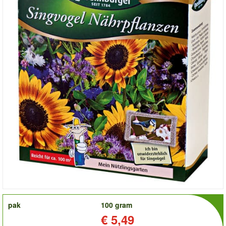
order
pak
100 gram
Prijs:
€ 5,49