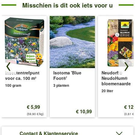
Misschien is dit ook iets voor u
Insectentrefpunt
Isotoma 'Blue
Neudorff®
voor ca. 100 m²
Foot®'
NeudoHum®
bloemenaarde
100 gram
3 planten
20 liter
€ 5,99
€ 12
€ 10,99
(59,90 €/kg)
(0,61 €/
Contact & Klantenservice