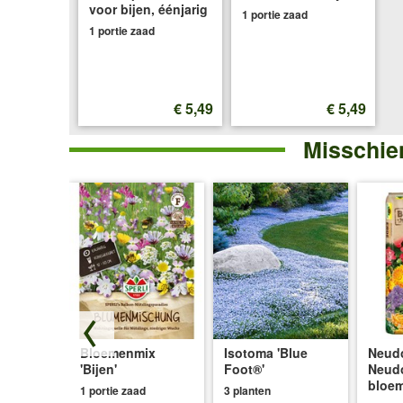
voor bijen, éénjarig
1 portie zaad
1 portie zaad
€ 5,49
€ 5,49
Misschien
Bloemenmix
Isotoma 'Blue
Neudo
loridor'
'Bijen'
Foot®'
Neud
bloe
d
1 portie zaad
3 planten