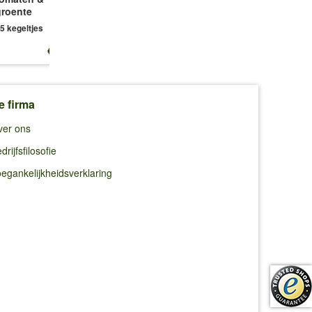
1 portie zaad
1 set
groente
5 kegeltjes
i.p.v.
€ 15,59
€ 10,99
€ 4,49
€ 16,50
e firma
ver ons
drijfsfilosofie
egankelijkheidsverklaring