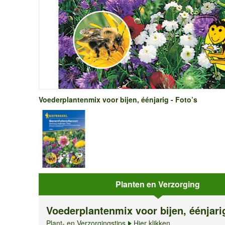
Voederplantenmix voor bijen, éénjarig - Foto’s
Planten en Verzorging
Voederplantenmix voor bijen, éénjari
Plant- en Verzorgingstips
Hier klikken