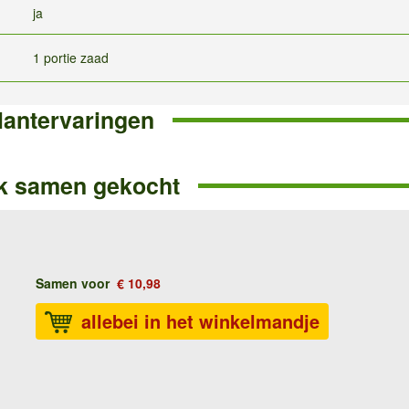
ja
1 portie zaad
lantervaringen
k samen gekocht
Samen voor
€ 10,98
allebei in het winkelmandje