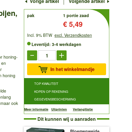
Vorige artikel
Volgende artikel
ijen,
order
pak
1 portie zaad
Prijs:
€ 5,49
Incl. 9% BTW
excl. Verzendkosten
Levertijd: 3-4 werkdagen
r honing-
n en
In het winkelmandje
r
n honing
TOP KWALITEIT
elde
KOPEN OP REKENING
enlang
GEGEVENSBESCHERMING
, maar ook
Meer informatie
Uitprinten
Verlanglijstje
Dit kunnen wij u aanraden
Bloemenweide