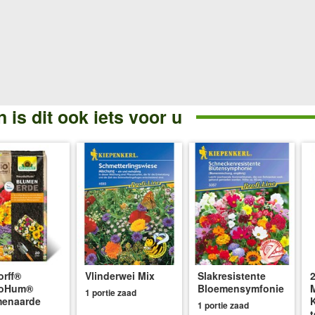
 is dit ook iets voor u
rff®
Vlinderwei Mix
Slakresistente
oHum®
Bloemensymfonie
1 portie zaad
menaarde
1 portie zaad