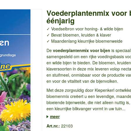
Voederplantenmix voor b
éénjarig
✓ Voedselbron voor honing- & wilde bijen
✓ Bevat bloemen, kruiden & klaver
✓ Maandenlang kleurrijke bloemenweide
De
voederplantenmix voor bijen
is speciaal
samengesteld om een rijke voedingsbasis voo
en wilde bijen te bieden. De bloemen, kruide
klaversoorten in deze mix leveren volop necta
en stuifmeel, onmisbaar voor de productie va
en voor de vitaliteit van de bijenvolken.
Met deze zorgvuldig door Kiepenkerl ontwikk
bloemenmix creëert u een levendige, maand
bloeiende bijenweide, die niet alleen nuttig is
een kleurrijke blikvanger vormt in uw tuin...
meer
Art.nr.:
22103