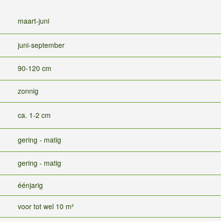
maart-juni
juni-september
90-120 cm
zonnig
ca. 1-2 cm
gering - matig
gering - matig
éénjarig
voor tot wel 10 m²