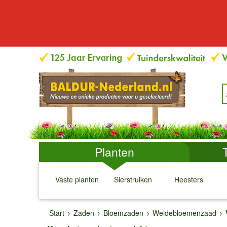
Planten
Vaste planten
Sierstruiken
Heesters
↓
↓
↓
↓
Start
Zaden
Bloemzaden
Weidebloemenzaad