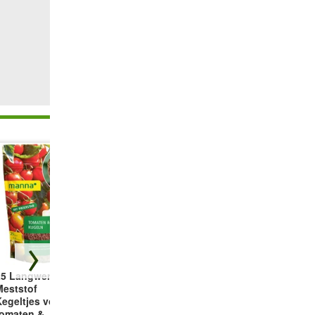
25 Langwerkende
Bloemenmix
Balkon- &
Meststof
'Bonte
Bloemperk
Kegeltjes voor
zomerwonder'
Collectie
tomaten &