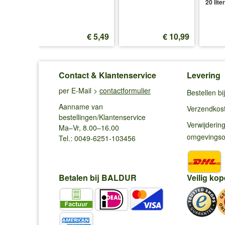
20 liter
€ 5,99
€ 5,49
€ 10,99
Contact & Klantenservice
Levering
per E-Mail >
contactformulier
Bestellen b
Aanname van
Verzendkos
bestellingen/Klantenservice
Verwijderin
Ma–Vr, 8.00–16.00
omgevings
Tel.: 0049-6251-103456
Betalen bij BALDUR
Veilig kop