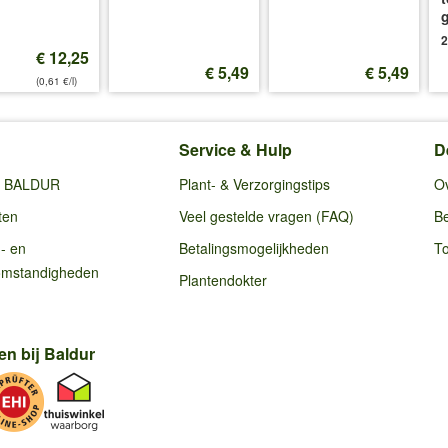
2
€ 12,25
€ 5,49
€ 5,49
(0,61 €/l)
Service & Hulp
D
ij BALDUR
Plant- & Verzorgingstips
O
ten
Veel gestelde vragen (FAQ)
Be
g- en
Betalingsmogelijkheden
To
omstandigheden
Plantendokter
en bij Baldur