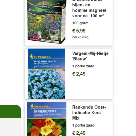
bijen- en
hommelmagneet
voor ca. 100 m²
100 gram
€ 5,99
(59,90 €/kg)
Vergeet-Mij-Nietje
'Blauw'
1 portie zaad
€ 2,49
Rankende Oost-
Indische Kers
Mix
1 portie zaad
€ 2,49