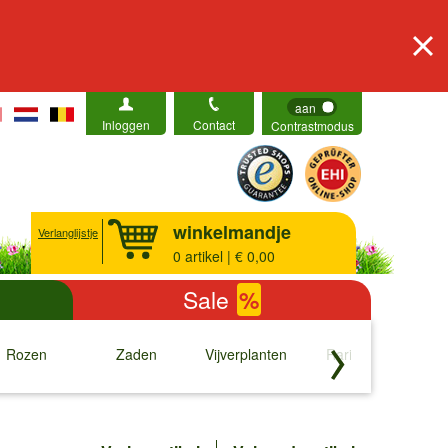
aan
Inloggen
Contact
Contrastmodus
winkelmandje
Verlanglijstje
0
artikel | € 0,00
Sale
%
Rozen
Zaden
Vijverplanten
Rariteiten
b
↓
↓
↓
↓