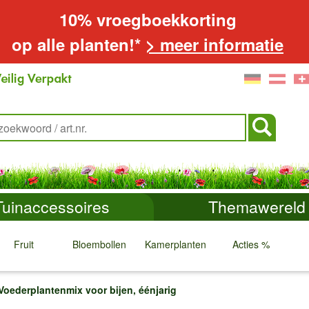
10% vroegboekkorting
op alle planten!*
> meer informatie
Tuinaccessoires
Themawereld
Fruit
Bloembollen
Kamerplanten
Acties %
↓
↓
↓
↓
Voederplantenmix voor bijen, éénjarig