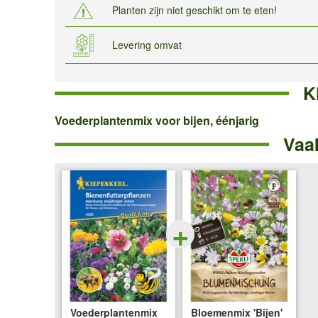
Planten zijn niet geschikt om te eten!
Levering omvat
K
Voederplantenmix
Voederplantenmix voor bijen, éénjarig
Vaa
voor
bijen,
éénjarig
+
Voederplantenmix
Bloemenmix 'Bijen'