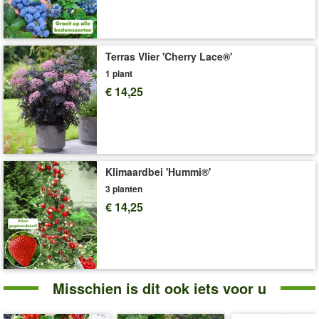
71107
of
3507
). Dit stimuleert de groei van de ranken en
bevordert grotere, smakelijke vruchten.
Art.nr.:
4849
Terras Vlier 'Cherry Lace®'
Levering omvat:
2-liter containerpot, ca. 50-60 cm hoog
1 plant
'Zwarte Appelbes 'Aronia Viking''
Plant- en Verzorgingstips
€ 14,25
Klimaardbei 'Hummi®'
3 planten
€ 14,25
Misschien is dit ook iets voor u