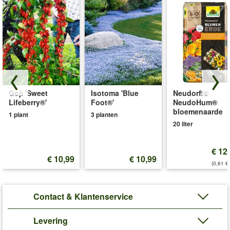
Goji 'Sweet
Isotoma 'Blue
Neudorff®
Lifeberry®'
Foot®'
NeudoHum®
bloemenaarde
1 plant
3 planten
20 liter
€ 12
€ 10,99
€ 10,99
(0,61 €/
Contact & Klantenservice
Levering