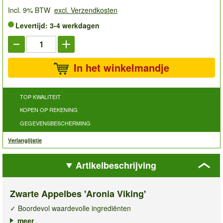
Incl. 9% BTW
excl. Verzendkosten
Levertijd: 3-4 werkdagen
In het winkelmandje
TOP KWALITEIT
KOPEN OP REKENING
GEGEVENSBESCHERMING
Verlanglijstje
Artikelbeschrijving
Zwarte Appelbes 'Aronia Viking'
✓ Boordevol waardevolle ingrediënten
✓ Zoetzure, gezonde vruchten
meer