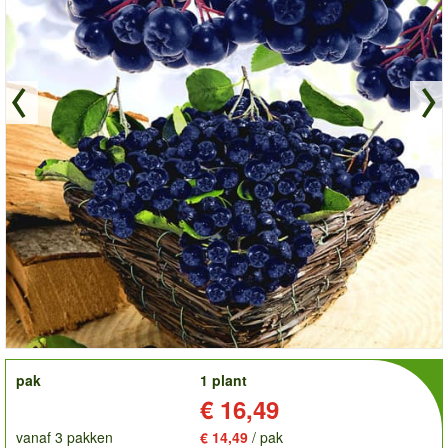
order
pak
1 plant
Prijs:
€ 16,49
vanaf 3 pakken
€ 14,49
/ pak