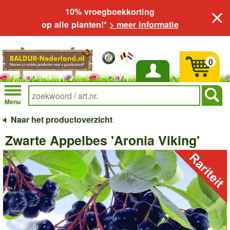
10% vroegboekkorting
op alle planten!*
> meer informatie
0
Inloggen
Menu
Naar het productoverzicht
Zwarte Appelbes 'Aronia Viking'