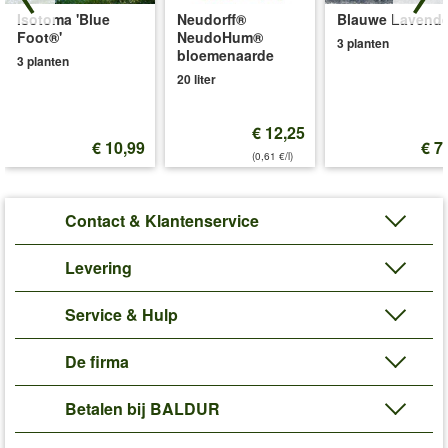
Isotoma 'Blue
Neudorff®
Blauwe Lavende
Foot®'
NeudoHum®
3 planten
bloemenaarde
3 planten
20 liter
€ 12,25
€ 10,99
€ 7
(0,61 €/l)
Contact & Klantenservice
Levering
Service & Hulp
De firma
Betalen bij BALDUR