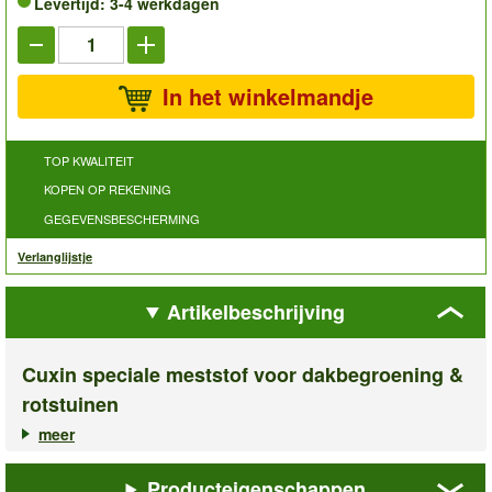
Levertijd: 3-4 werkdagen
In het winkelmandje
TOP KWALITEIT
KOPEN OP REKENING
GEGEVENSBESCHERMING
Verlanglijstje
Artikelbeschrijving
Cuxin speciale meststof voor dakbegroening &
rotstuinen
meer
✓ Voor dakbegroening, rotstuinen & sedumplanten
✓ Langdurig effect tot wel 100 dagen
✓ Biologische, kaliumrijke meststof
Producteigenschappen