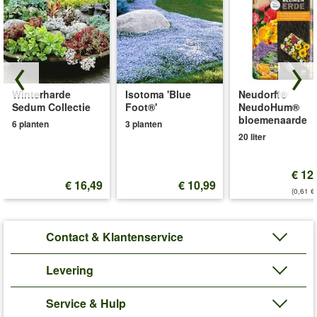
Winterharde
Isotoma 'Blue
Neudorff®
Sedum Collectie
Foot®'
NeudoHum®
bloemenaarde
6 planten
3 planten
20 liter
€ 12
€ 16,49
€ 10,99
(0,61 €/
Contact & Klantenservice
Levering
Service & Hulp