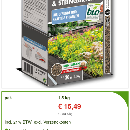
order
pak
1,5 kg
Prijs:
€ 15,49
10,33 €/kg
Incl. 21% BTW
excl. Verzendkosten