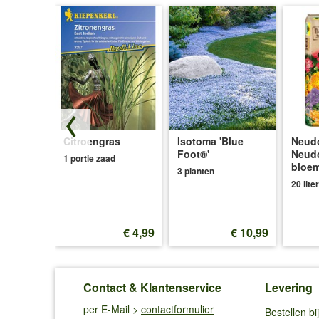
Citroengras
Isotoma 'Blue
Neudo
Foot®'
Neud
d
1 portie zaad
bloe
3 planten
20 liter
€ 4,99
€ 4,99
€ 10,99
Contact & Klantenservice
Levering
per E-Mail >
contactformulier
Bestellen b