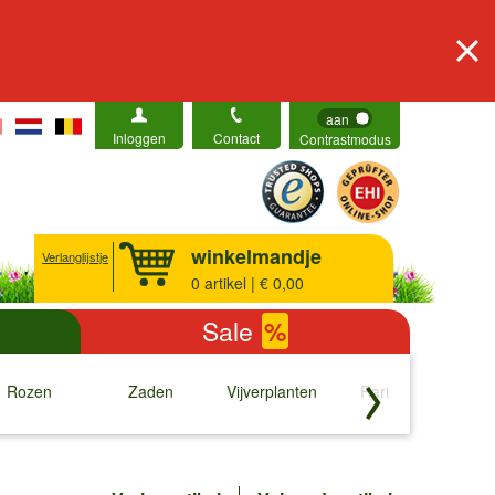
aan
Inloggen
Contact
Contrastmodus
winkelmandje
Verlanglijstje
0
artikel | € 0,00
Sale
%
Rozen
Zaden
Vijverplanten
Rariteiten
b
↓
↓
↓
↓