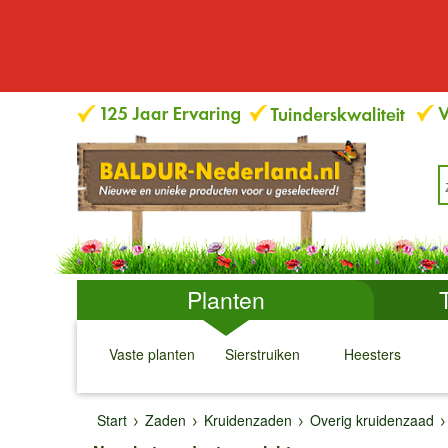
Planten
Vaste planten
Sierstruiken
Heesters
↓
↓
↓
↓
Start
Zaden
Kruidenzaden
Overig kruidenzaad