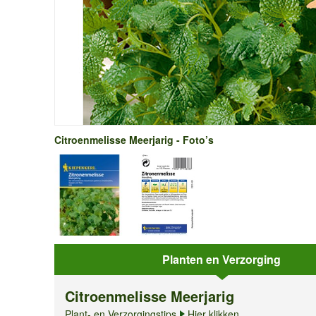
Citroenmelisse Meerjarig - Foto’s
Planten en Verzorging
Citroenmelisse Meerjarig
Plant- en Verzorgingstips
Hier klikken