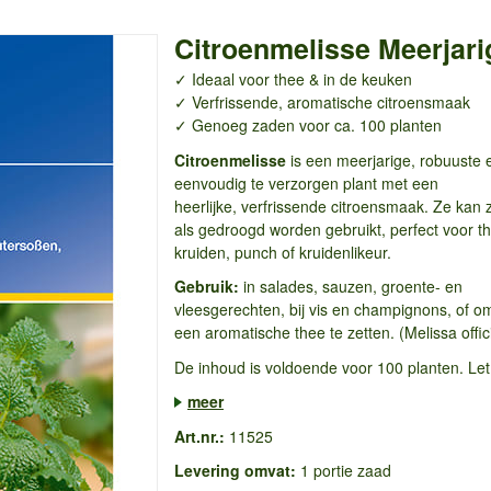
Citroenmelisse Meerjari
✓ Ideaal voor thee & in de keuken
✓ Verfrissende, aromatische citroensmaak
✓ Genoeg zaden voor ca. 100 planten
Citroenmelisse
is een meerjarige, robuuste 
eenvoudig te verzorgen plant met een
heerlijke, verfrissende citroensmaak. Ze kan 
als gedroogd worden gebruikt, perfect voor t
kruiden, punch of kruidenlikeur.
Gebruik:
in salades, sauzen, groente- en
vleesgerechten, bij vis en champignons, of o
een aromatische thee te zetten. (Melissa offici
De inhoud is voldoende voor 100 planten. Let 
meer
Art.nr.:
11525
Levering omvat:
1 portie zaad