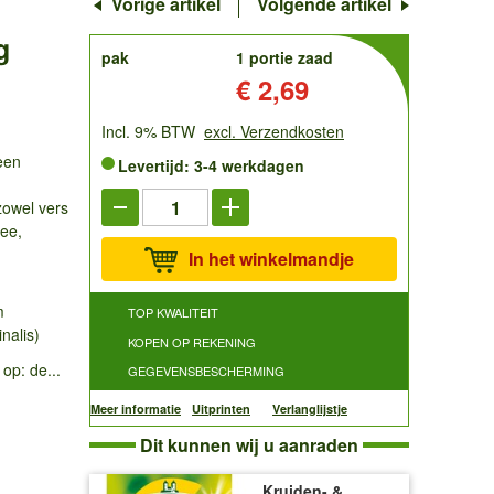
Vorige artikel
Volgende artikel
g
order
pak
1 portie zaad
Prijs:
€ 2,69
Incl. 9% BTW
excl. Verzendkosten
een
Levertijd: 3-4 werkdagen
zowel vers
hee,
In het winkelmandje
m
TOP KWALITEIT
nalis)
KOPEN OP REKENING
op: de...
GEGEVENSBESCHERMING
Meer informatie
Uitprinten
Verlanglijstje
Dit kunnen wij u aanraden
Kruiden- &