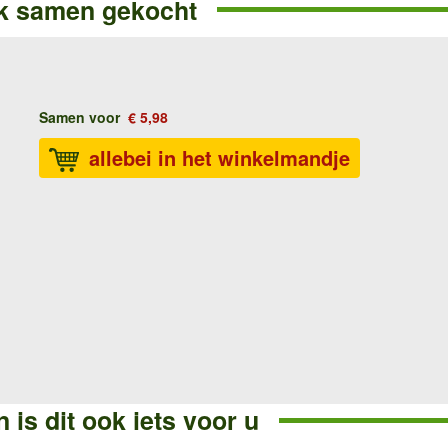
k samen gekocht
Samen voor
€ 5,98
allebei in het winkelmandje
 is dit ook iets voor u