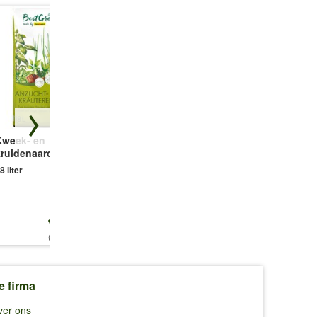
Kweek- en
Corsica Flower
Dille, Eenvoudig
kruidenaarde
Bridge® antraciet,
1 portie zaad
55 cm
8 liter
1 bak
€ 12,25
€ 24,99
€ 2,69
(0,68 €/l)
e firma
ver ons