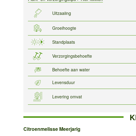
Uitzaaiing
Groeihoogte
Standplaats
Verzorgingsbehoefte
Behoefte aan water
Levensduur
Levering omvat
K
Citroenmelisse
Citroenmelisse Meerjarig