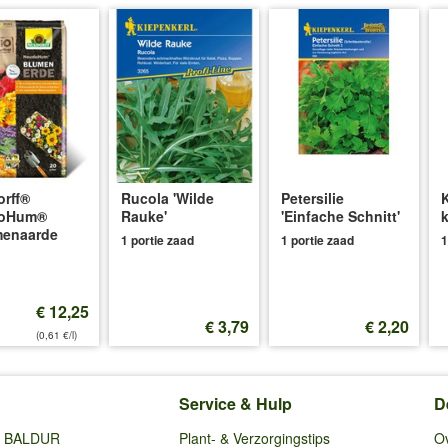
rff®
Rucola 'Wilde
Petersilie
oHum®
Rauke'
'Einfache Schnitt'
menaarde
1 portie zaad
1 portie zaad
1
€ 12,25
€ 3,79
€ 2,20
(0,61 €/l)
Service & Hulp
D
ij BALDUR
Plant- & Verzorgingstips
O