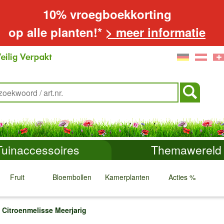
10% vroegboekkorting
op alle planten!*
> meer informatie
Tuinaccessoires
Themawereld
Fruit
Bloembollen
Kamerplanten
Acties %
↓
↓
↓
↓
Citroenmelisse Meerjarig