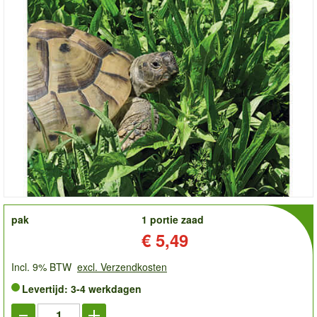
order
pak
1 portie zaad
Prijs:
€ 5,49
Incl. 9% BTW
excl. Verzendkosten
Levertijd: 3-4 werkdagen