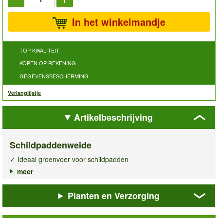
In het winkelmandje
TOP KWALITEIT
KOPEN OP REKENING
GEGEVENSBESCHERMING
Verlanglijstje
Artikelbeschrijving
Schildpaddenweide
✓ Ideaal groenvoer voor schildpadden
✓ Vitaminerijke, gezonde bloemen & kruiden
meer
✓ Het hele jaar door te kweken
Planten en Verzorging
De
Schildpaddenweide i
s speciaal samengesteld voor
kieskeurige schildpadden en bestaat uit een uitgebalanceerde
combinatie van vitaminerijke bloemen en kruiden. Een