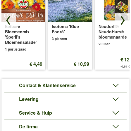
Eetbare
Isotoma 'Blue
Neudorff®
Bloemenmix
Foot®'
NeudoHum®
'Sperli's
bloemenaarde
3 planten
Bloemensalade'
20 liter
1 portie zaad
€ 12
€ 4,49
€ 10,99
(0,61 €/
Contact & Klantenservice
Levering
Service & Hulp
De firma