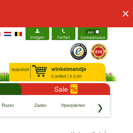
aan
Inloggen
Contact
Contrastmodus
winkelmandje
Verlanglijstje
0
artikel | € 0,00
Sale
%
Rozen
Zaden
Vijverplanten
Rariteiten
b
↓
↓
↓
↓