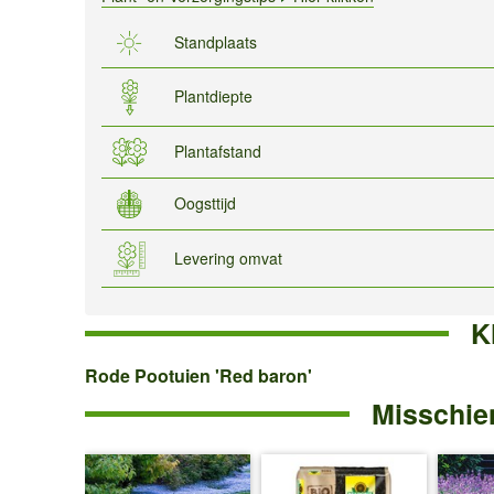
Standplaats
Plantdiepte
Plantafstand
Oogsttijd
Levering omvat
K
Rode
Rode Pootuien 'Red baron'
Misschien
Pootuien
'Red
baron'