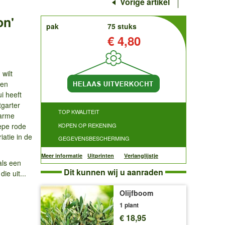
Vorige artikel
on'
order
pak
75 stuks
Prijs:
€ 4,80
 wilt
en
i heeft
tgarter
TOP KWALITEIT
warme
epe rode
KOPEN OP REKENING
iatie in de
GEGEVENSBESCHERMING
Meer informatie
Uitprinten
Verlanglijstje
als een
Dit kunnen wij u aanraden
ie uit...
Olijfboom
1 plant
€ 18,95