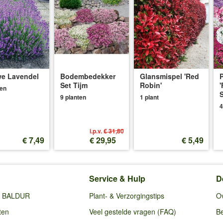
e Lavendel
Bodembedekker
Glansmispel 'Red
P
Set Tijm
Robin'
'
ten
S
9 planten
1 plant
4
i.p.v.
€ 31,80
€ 7,49
€ 29,95
€ 5,49
Service & Hulp
D
ij BALDUR
Plant- & Verzorgingstips
O
ten
Veel gestelde vragen (FAQ)
Be