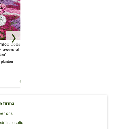
hlox Collectie
Vetmuur Sagina
Prachtkaars Gaura
Flowers of the
Subulata
'Wit'
ea'
3 planten
2 planten
 planten
€ 13,25
€ 10,99
€ 8,95
e firma
ver ons
drijfsfilosofie