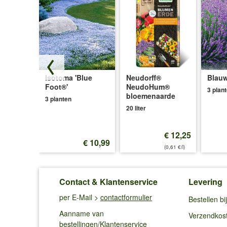
dum
Isotoma 'Blue
Neudorff®
Blauw
pet'
Foot®'
NeudoHum®
3 plan
bloemenaarde
3 planten
20 liter
€ 12,25
€ 8,80
€ 10,99
(0,61 €/l)
Contact & Klantenservice
Levering
per E-Mail >
contactformulier
Bestellen b
Aanname van
Verzendkos
bestellingen/Klantenservice