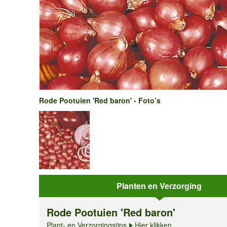
Rode Pootuien 'Red baron' - Foto’s
Planten en Verzorging
Rode Pootuien 'Red baron'
Plant- en Verzorgingstips
Hier klikken