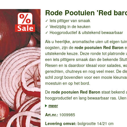
Rode Pootuien 'Red bar
✓ Iets pittiger van smaak
✓ Veelzijdig in de keuken
✓ Hoogproductief & uitstekend bewaarbaar
Als u heerlijke, aromatische uien uit eigen tuin
oogsten, zijn de
rode pootuien Red Baron
e
uitstekende keuze. Deze ronde tot platronde u
een iets pittigere smaak dan de bekende Stut
Riesen en is daardoor ideaal voor salades, 
gerechten, chutneys en nog veel meer. De di
schil zorgt bovendien voor een mooie kleurvar
moestuin en op het bord.
De
rode pootuien Red Baron
staat bekend 
hoogproductief en lang bewaarbaar ras. Uien d
meer
Art.nr.:
1009985
Levering omvat:
bolgrootte 14/21 cm