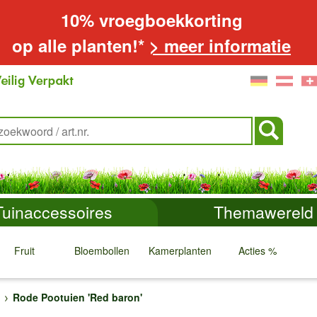
10% vroegboekkorting
op alle planten!*
> meer informatie
Tuinaccessoires
Themawereld
Fruit
Bloembollen
Kamerplanten
Acties %
↓
↓
↓
↓
Rode Pootuien 'Red baron'