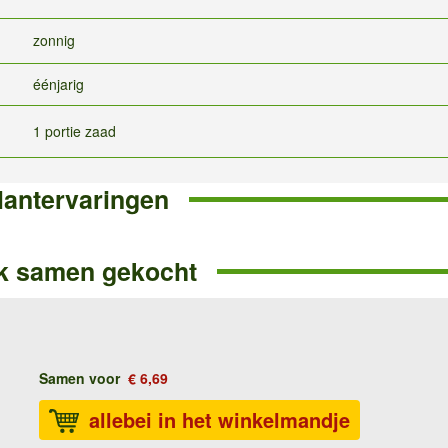
zonnig
éénjarig
1 portie zaad
lantervaringen
k samen gekocht
Samen voor
€ 6,69
allebei in het winkelmandje