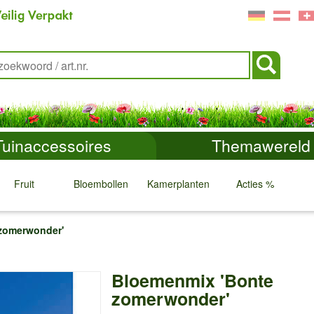
Tuinaccessoires
Themawereld
Fruit
Bloembollen
Kamerplanten
Acties %
↓
↓
↓
↓
zomerwonder'
Bloemenmix 'Bonte
zomerwonder'