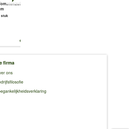
Tomatenzuil 120
COMPO® BIO
Slakresistente
cm
Universele
Bloemensymfonie
langwerkende
 stuk
1 portie zaad
meststof met
schapenwol
2 kg
€ 18,95
€ 13,25
€ 5,49
(9,48 €/kg)
e firma
ver ons
drijfsfilosofie
egankelijkheidsverklaring