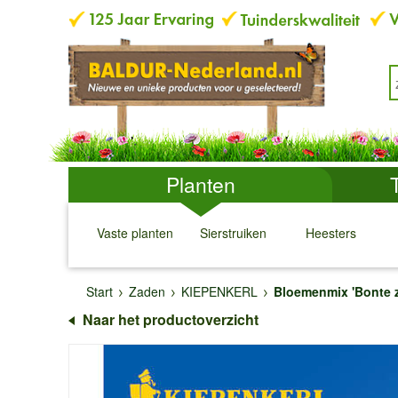
Planten
Vaste planten
Sierstruiken
Heesters
↓
↓
↓
↓
Start
Zaden
KIEPENKERL
Bloemenmix 'Bonte 
Naar het productoverzicht