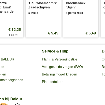
rff®
'Geurbloemenmix'
Bloemenmix
oHum®
Zaadschijven
'Bijen'
menaarde
5 stuks
1 portie zaad
1
€ 12,25
€ 5,49
€ 5,49
(0,61 €/l)
Service & Hulp
D
ij BALDUR
Plant- & Verzorgingstips
O
ten
Veel gestelde vragen (FAQ)
Be
g- en
Betalingsmogelijkheden
To
omstandigheden
Plantendokter
en bij Baldur