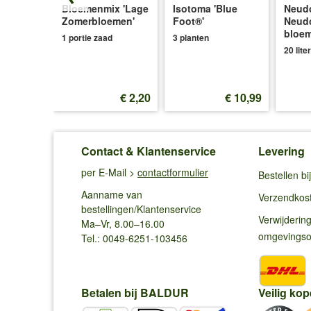
ken
Bloemenmix 'Lage
Isotoma 'Blue
Neudo
el'
Zomerbloemen'
Foot®'
Neud
bloe
1 portie zaad
3 planten
20 liter
€ 5,20
€ 2,20
€ 10,99
(0,87 €/m)
Contact & Klantenservice
Levering
per E-Mail >
contactformulier
Bestellen b
Aanname van
Verzendkos
bestellingen/Klantenservice
Verwijderin
Ma–Vr, 8.00–16.00
omgevings
Tel.: 0049-6251-103456
Betalen bij BALDUR
Veilig kop