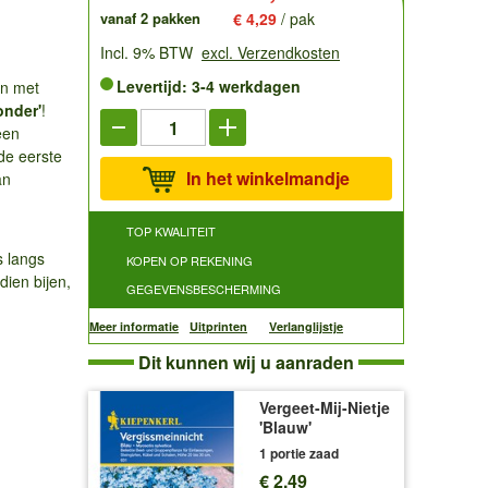
vanaf 2 pakken
€ 4,29
/ pak
Incl. 9% BTW
excl. Verzendkosten
Levertijd: 3-4 werkdagen
in met
nder'
!
een
 de eerste
In het winkelmandje
an
TOP KWALITEIT
s langs
KOPEN OP REKENING
ien bijen,
GEGEVENSBESCHERMING
Meer informatie
Uitprinten
Verlanglijstje
Dit kunnen wij u aanraden
Vergeet-Mij-Nietje
'Blauw'
1 portie zaad
€ 2,49