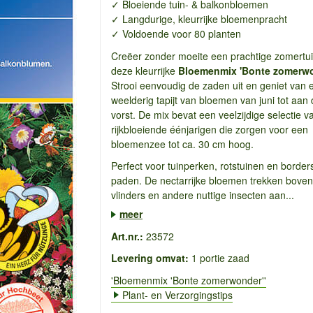
✓ Bloeiende tuin- & balkonbloemen
✓ Langdurige, kleurrijke bloemenpracht
✓ Voldoende voor 80 planten
Creëer zonder moeite een prachtige zomertu
deze kleurrijke
Bloemenmix 'Bonte zomerwo
Strooi eenvoudig de zaden uit en geniet van 
weelderig tapijt van bloemen van juni tot aan
vorst. De mix bevat een veelzijdige selectie v
rijkbloeiende éénjarigen die zorgen voor een
bloemenzee tot ca. 30 cm hoog.
Perfect voor tuinperken, rotstuinen en border
paden. De nectarrijke bloemen trekken bovend
vlinders en andere nuttige insecten aan...
meer
Art.nr.:
23572
Levering omvat:
1 portie zaad
'Bloemenmix 'Bonte zomerwonder''
Plant- en Verzorgingstips