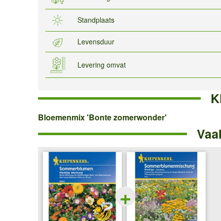
Standplaats
Levensduur
Levering omvat
K
Bloemenmix
Bloemenmix 'Bonte zomerwonder'
Vaa
'Bonte
zomerwonder'
+