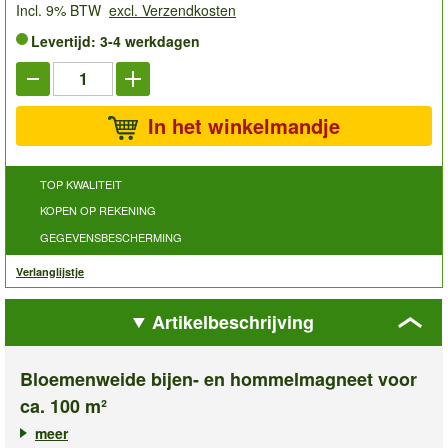
Incl. 9% BTW
excl. Verzendkosten
Levertijd: 3-4 werkdagen
In het winkelmandje
TOP KWALITEIT
KOPEN OP REKENING
GEGEVENSBESCHERMING
Verlanglijstje
Artikelbeschrijving
Bloemenweide bijen- en hommelmagneet voor
ca. 100 m²
meer
✓ Biedt nectar & stuifmeel voor bijen & hommels