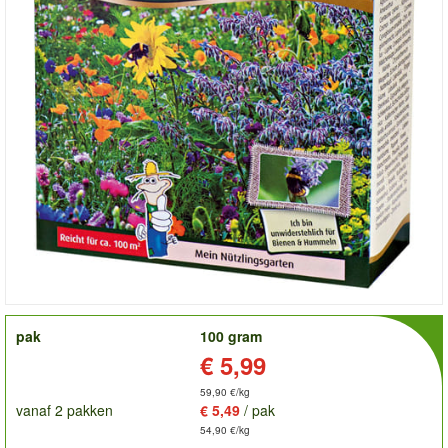
order
pak
100 gram
Prijs:
€ 5,99
59,90 €/kg
vanaf 2 pakken
€ 5,49
/ pak
54,90 €/kg