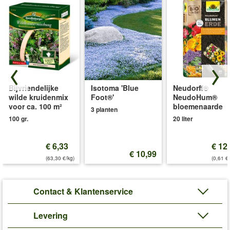
Bijvriendelijke
Isotoma 'Blue
Neudorff®
wilde kruidenmix
Foot®'
NeudoHum®
voor ca. 100 m²
bloemenaarde
3 planten
100 gr.
20 liter
€ 6,33
€ 12
€ 10,99
(63,30 €/kg)
(0,61 €/
Contact & Klantenservice
Levering