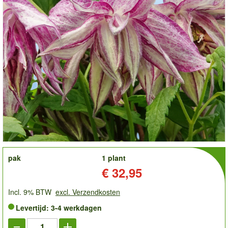
order
pak
1 plant
Prijs:
€ 32,95
Incl. 9% BTW
excl. Verzendkosten
Levertijd: 3-4 werkdagen