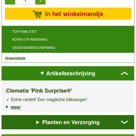
In het winkelmandje
TOP KWALITEIT
KOPEN OP REKENING
GEGEVENSBESCHERMING
Verlanglijstje
Artikelbeschrijving
Clematis 'Pink Surprise®'
✓ Echte rariteit! Een magische blikvanger!
✓ Klimt & bloeit op hekjes, pergola’s & obelisken
meer
✓ Rijkbloeiend, meerjarig & winterhard
Planten en Verzorging
De
clematis Pink Surprise®
brengt een elegante flair in uw tuin
met haar spectaculaire, klokvormige en gevulde bloemen. In de
vroege zomer bloeit deze klimplant uitbundig en bedekt ze