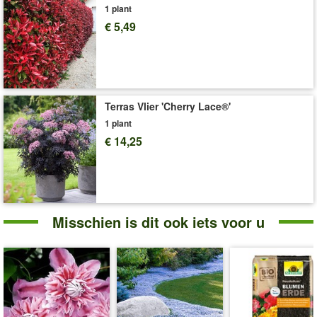
1 plant
Levering omvat:
2- liter containerpot, ca. 60-80 cm hoog
€ 5,49
'Clematis'
Plant- en Verzorgingstips
Terras Vlier 'Cherry Lace®'
1 plant
€ 14,25
Misschien is dit ook iets voor u